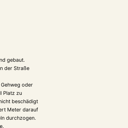
und gebaut.
n der Straße
r Gehweg oder
l Platz zu
nicht beschädigt
ert Meter darauf
eln durchzogen.
e.