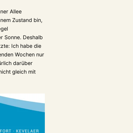
ner Allee
einem Zustand bin,
egel
er Sonne. Deshalb
tzte: Ich habe die
menden Wochen nur
rlich darüber
icht gleich mit