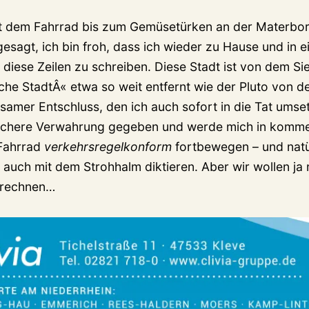
it dem Fahrrad bis zum Gemüsetürken an der Materbor
gesagt, ich bin froh, dass ich wieder zu Hause und in 
, diese Zeilen zu schreiben. Diese Stadt ist von dem Si
che StadtÂ« etwa so weit entfernt wie der Pluto von d
einsamer Entschluss, den ich auch sofort in die Tat umse
 sichere Verwahrung gegeben und werde mich in kom
Fahrrad
verkehrsregelkonform
fortbewegen – und natü
 auch mit dem Strohhalm diktieren. Aber wir wollen ja n
 rechnen…