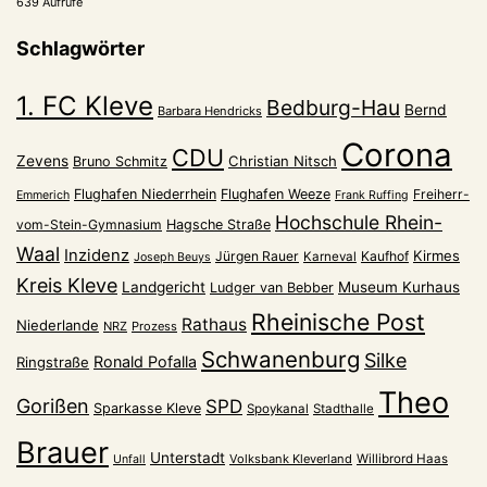
639 Aufrufe
Schlagwörter
1. FC Kleve
Bedburg-Hau
Bernd
Barbara Hendricks
Corona
CDU
Zevens
Christian Nitsch
Bruno Schmitz
Flughafen Niederrhein
Flughafen Weeze
Freiherr-
Emmerich
Frank Ruffing
Hochschule Rhein-
vom-Stein-Gymnasium
Hagsche Straße
Waal
Inzidenz
Kirmes
Jürgen Rauer
Kaufhof
Karneval
Joseph Beuys
Kreis Kleve
Landgericht
Museum Kurhaus
Ludger van Bebber
Rheinische Post
Rathaus
Niederlande
NRZ
Prozess
Schwanenburg
Silke
Ronald Pofalla
Ringstraße
Theo
Gorißen
SPD
Sparkasse Kleve
Spoykanal
Stadthalle
Brauer
Unterstadt
Volksbank Kleverland
Willibrord Haas
Unfall