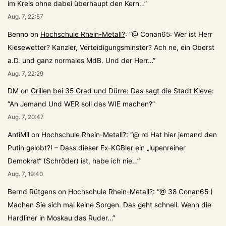
im Kreis ohne dabei überhaupt den Kern…
”
Aug. 7, 22:57
Benno
on
Hochschule Rhein-Metall?
: “
@ Conan65: Wer ist Herr
Kiesewetter? Kanzler, Verteidigungsminster? Ach ne, ein Oberst
a.D. und ganz normales MdB. Und der Herr…
”
Aug. 7, 22:29
DM
on
Grillen bei 35 Grad und Dürre: Das sagt die Stadt Kleve
:
“
An Jemand Und WER soll das WIE machen?
”
Aug. 7, 20:47
AntiMil
on
Hochschule Rhein-Metall?
: “
@ rd Hat hier jemand den
Putin gelobt?! – Dass dieser Ex-KGBler ein „lupenreiner
Demokrat“ (Schröder) ist, habe ich nie…
”
Aug. 7, 19:40
Bernd Rütgens
on
Hochschule Rhein-Metall?
: “
@ 38 Conan65 )
Machen Sie sich mal keine Sorgen. Das geht schnell. Wenn die
Hardliner in Moskau das Ruder…
”