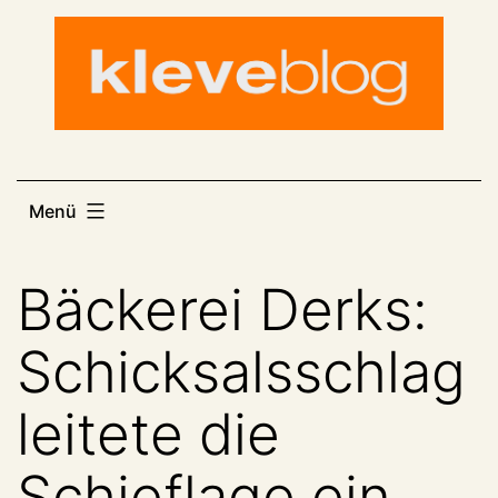
Zum
Inhalt
springen
Menü
Bäckerei Derks:
Schicksalsschlag
leitete die
Schieflage ein