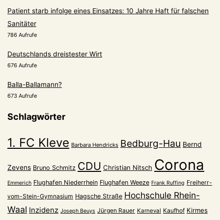
Patient starb infolge eines Einsatzes: 10 Jahre Haft für falschen
Sanitäter
786 Aufrufe
Deutschlands dreistester Wirt
676 Aufrufe
Balla-Ballamann?
673 Aufrufe
Schlagwörter
1. FC Kleve
Bedburg-Hau
Bernd
Barbara Hendricks
Corona
CDU
Zevens
Christian Nitsch
Bruno Schmitz
Flughafen Niederrhein
Flughafen Weeze
Freiherr-
Emmerich
Frank Ruffing
Hochschule Rhein-
vom-Stein-Gymnasium
Hagsche Straße
Waal
Inzidenz
Kirmes
Jürgen Rauer
Kaufhof
Karneval
Joseph Beuys