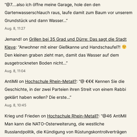
“
@7….also ich öffne meine Garage, hole den den
Gartenwasserschlauch raus, laufe damit zum Baum vor unserem
Grundstück und dann Wasser…
”
Aug. 8, 11:27
Jemand!
on
Grillen bei 35 Grad und Dürre: Das sagt die Stadt
Kleve
: “
Anwohner mit einer Gießkanne und Handschaufel?!
Den kleinen graben zieht man, damit das Wasser auf dem
ausgetrockneten Boden nicht…
”
Aug. 8, 11:04
AntiMil
on
Hochschule Rhein-Metall?
: “
@ €€€ Kennen Sie die
Geschichte, in der zwei Parteien ihren Streit von einem Rabbi
geklärt haben wollen? Die erste…
”
Aug. 8, 10:45
Krieg und Frieden
on
Hochschule Rhein-Metall?
: “
@46 AntiMil
Man kann die NATO-Osterweiterung, die westliche
Russlandpolitik, die Kündigung von Rüstungskontrollverträgen