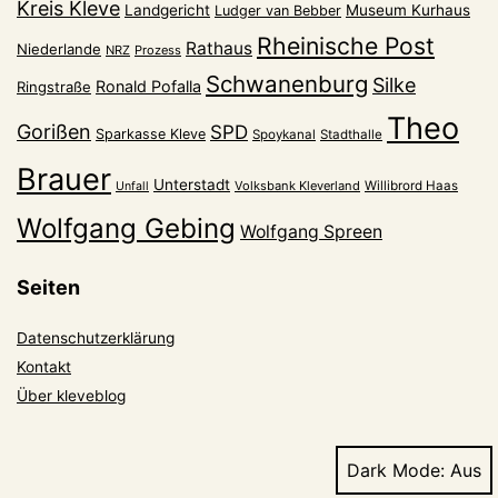
Kreis Kleve
Landgericht
Museum Kurhaus
Ludger van Bebber
Rheinische Post
Rathaus
Niederlande
NRZ
Prozess
Schwanenburg
Silke
Ronald Pofalla
Ringstraße
Theo
Gorißen
SPD
Sparkasse Kleve
Spoykanal
Stadthalle
Brauer
Unterstadt
Volksbank Kleverland
Willibrord Haas
Unfall
Wolfgang Gebing
Wolfgang Spreen
Seiten
Datenschutzerklärung
Kontakt
Über kleveblog
Dark Mode: