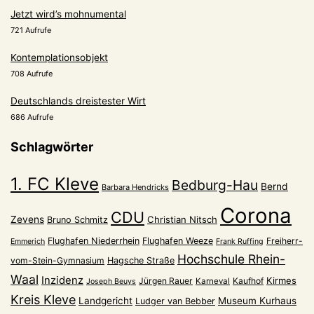
Jetzt wird’s mohnumental
721 Aufrufe
Kontemplationsobjekt
708 Aufrufe
Deutschlands dreistester Wirt
686 Aufrufe
Schlagwörter
1. FC Kleve
Bedburg-Hau
Bernd
Barbara Hendricks
Corona
CDU
Zevens
Christian Nitsch
Bruno Schmitz
Flughafen Niederrhein
Flughafen Weeze
Freiherr-
Emmerich
Frank Ruffing
Hochschule Rhein-
vom-Stein-Gymnasium
Hagsche Straße
Waal
Inzidenz
Kirmes
Jürgen Rauer
Kaufhof
Karneval
Joseph Beuys
Kreis Kleve
Landgericht
Museum Kurhaus
Ludger van Bebber