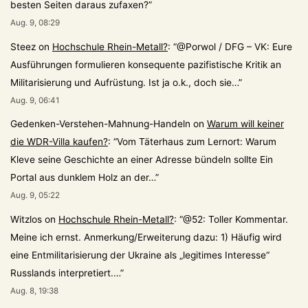
besten Seiten daraus zufaxen?
”
Aug. 9, 08:29
Steez
on
Hochschule Rhein-Metall?
: “
@Porwol / DFG – VK: Eure
Ausführungen formulieren konsequente pazifistische Kritik an
Militarisierung und Aufrüstung. Ist ja o.k., doch sie…
”
Aug. 9, 06:41
Gedenken-Verstehen-Mahnung-Handeln
on
Warum will keiner
die WDR-Villa kaufen?
: “
Vom Täterhaus zum Lernort: Warum
Kleve seine Geschichte an einer Adresse bündeln sollte Ein
Portal aus dunklem Holz an der…
”
Aug. 9, 05:22
Witzlos
on
Hochschule Rhein-Metall?
: “
@52: Toller Kommentar.
Meine ich ernst. Anmerkung/Erweiterung dazu: 1) Häufig wird
eine Entmilitarisierung der Ukraine als „legitimes Interesse“
Russlands interpretiert.…
”
Aug. 8, 19:38