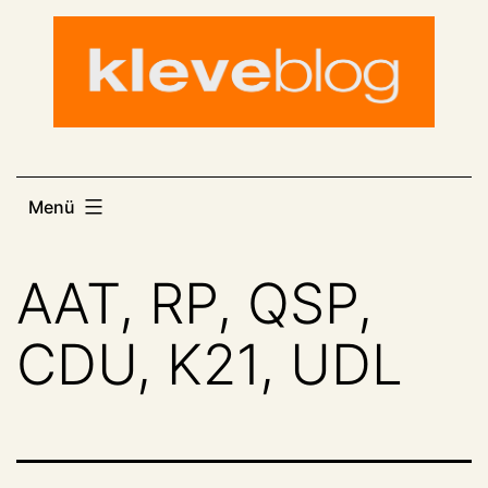
Zum
Inhalt
springen
Menü
AAT, RP, QSP,
CDU, K21, UDL