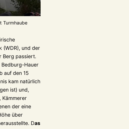
ert Turmhaube
irische
k (WDR), und der
 Berg passiert.
es Bedburg-Hauer
b auf den 15
nis kam natürlich
en ist) und,
r, Kämmerer
enen der eine
 Höhe über
erausstellte. D
as