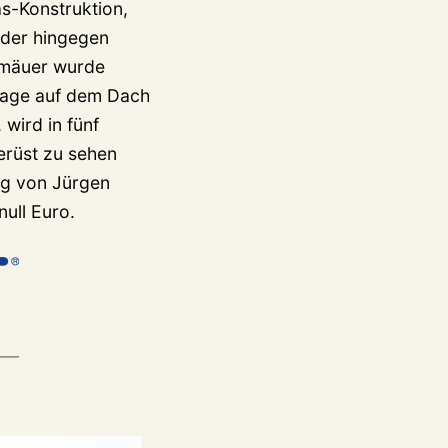
s-Konstruktion,
nder hingegen
emäuer wurde
nlage auf dem Dach
wird in fünf
erüst zu sehen
ung von Jürgen
ull Euro.