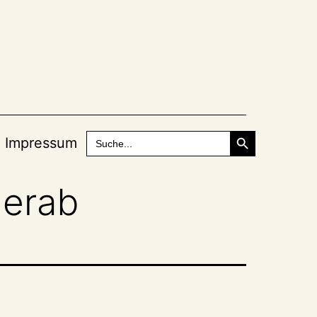
Search Button
Search
Impressum
for:
herab