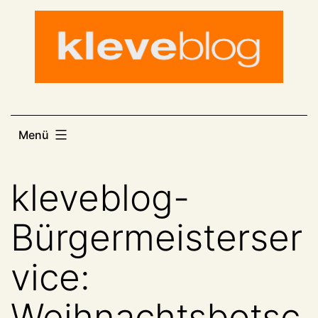
Zum
Inhalt
springen
Menü
kleveblog-
Bürgermeisterser
vice:
Weihnachtsbotsc