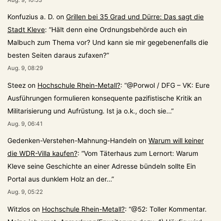
Konfuzius a. D.
on
Grillen bei 35 Grad und Dürre: Das sagt die
Stadt Kleve
: “
Hält denn eine Ordnungsbehörde auch ein
Malbuch zum Thema vor? Und kann sie mir gegebenenfalls die
besten Seiten daraus zufaxen?
”
Aug. 9, 08:29
Steez
on
Hochschule Rhein-Metall?
: “
@Porwol / DFG – VK: Eure
Ausführungen formulieren konsequente pazifistische Kritik an
Militarisierung und Aufrüstung. Ist ja o.k., doch sie…
”
Aug. 9, 06:41
Gedenken-Verstehen-Mahnung-Handeln
on
Warum will keiner
die WDR-Villa kaufen?
: “
Vom Täterhaus zum Lernort: Warum
Kleve seine Geschichte an einer Adresse bündeln sollte Ein
Portal aus dunklem Holz an der…
”
Aug. 9, 05:22
Witzlos
on
Hochschule Rhein-Metall?
: “
@52: Toller Kommentar.