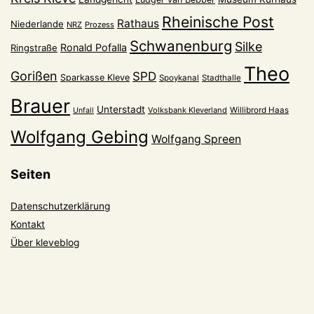
Rheinische Post
Rathaus
Niederlande
NRZ
Prozess
Schwanenburg
Silke
Ronald Pofalla
Ringstraße
Theo
Gorißen
SPD
Sparkasse Kleve
Spoykanal
Stadthalle
Brauer
Unterstadt
Volksbank Kleverland
Willibrord Haas
Unfall
Wolfgang Gebing
Wolfgang Spreen
Seiten
Datenschutzerklärung
Kontakt
Über kleveblog