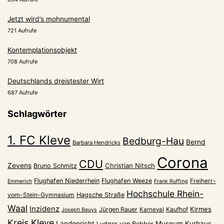
Jetzt wird’s mohnumental
721 Aufrufe
Kontemplationsobjekt
708 Aufrufe
Deutschlands dreistester Wirt
687 Aufrufe
Schlagwörter
1. FC Kleve
Bedburg-Hau
Bernd
Barbara Hendricks
Corona
CDU
Zevens
Christian Nitsch
Bruno Schmitz
Flughafen Niederrhein
Flughafen Weeze
Freiherr-
Emmerich
Frank Ruffing
Hochschule Rhein-
vom-Stein-Gymnasium
Hagsche Straße
Waal
Inzidenz
Kirmes
Jürgen Rauer
Kaufhof
Karneval
Joseph Beuys
Kreis Kleve
Landgericht
Museum Kurhaus
Ludger van Bebber