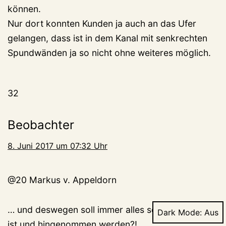
können.
Nur dort konnten Kunden ja auch an das Ufer
gelangen, dass ist in dem Kanal mit senkrechten
Spundwänden ja so nicht ohne weiteres möglich.
32
Beobachter
8. Juni 2017 um 07:32 Uhr
@20 Markus v. Appeldorn
… und deswegen soll immer alles so bleiben wie es
Dark Mode:
ist und hingenommen werden?!