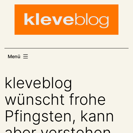
Zum
Inhalt
springen
Menü
kleveblog
wünscht frohe
Pfingsten, kann
aber verstehen,