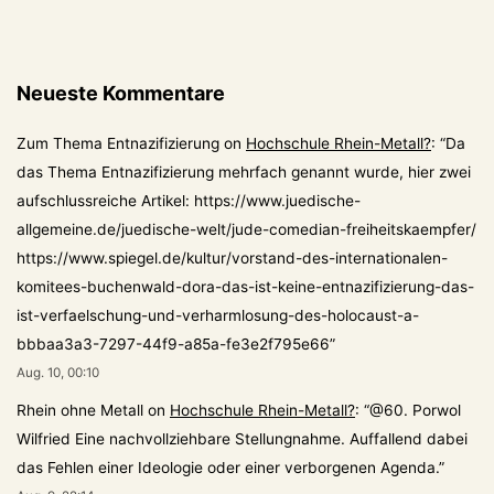
Neueste Kommentare
Zum Thema Entnazifizierung
on
Hochschule Rhein-Metall?
: “
Da
das Thema Entnazifizierung mehrfach genannt wurde, hier zwei
aufschlussreiche Artikel: https://www.juedische-
allgemeine.de/juedische-welt/jude-comedian-freiheitskaempfer/
https://www.spiegel.de/kultur/vorstand-des-internationalen-
komitees-buchenwald-dora-das-ist-keine-entnazifizierung-das-
ist-verfaelschung-und-verharmlosung-des-holocaust-a-
bbbaa3a3-7297-44f9-a85a-fe3e2f795e66
”
Aug. 10, 00:10
Rhein ohne Metall
on
Hochschule Rhein-Metall?
: “
@60. Porwol
Wilfried Eine nachvollziehbare Stellungnahme. Auffallend dabei
das Fehlen einer Ideologie oder einer verborgenen Agenda.
”