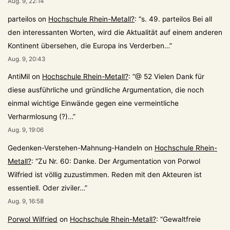
Aug. 9, 22:14
parteilos
on
Hochschule Rhein-Metall?
: “
s. 49. parteilos Bei all
den interessanten Worten, wird die Aktualität auf einem anderen
Kontinent übersehen, die Europa ins Verderben…
”
Aug. 9, 20:43
AntiMil
on
Hochschule Rhein-Metall?
: “
@ 52 Vielen Dank für
diese ausführliche und gründliche Argumentation, die noch
einmal wichtige Einwände gegen eine vermeintliche
Verharmlosung (?)…
”
Aug. 9, 19:06
Gedenken-Verstehen-Mahnung-Handeln
on
Hochschule Rhein-
Metall?
: “
Zu Nr. 60: Danke. Der Argumentation von Porwol
Wilfried ist völlig zuzustimmen. Reden mit den Akteuren ist
essentiell. Oder ziviler…
”
Aug. 9, 16:58
Porwol Wilfried
on
Hochschule Rhein-Metall?
: “
Gewaltfreie