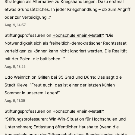
Strategien als Alternative zu Kriegshandlungen: Dazu erstmal
etwas Grundsätzliches. In jeder Kriegshandlung – ob zum Angriff
oder zur Verteidigung…
”
Aug. 9, 14:57
Stiftungsprofessuren
on
Hochschule Rhein-Metall?
: “
Die
Notwendigkeit sich als freiheitlich-demokratischer Rechtsstaat
verteidigen zu können kann nicht ignoriert werden. Die Realität
mit der Polen, die baltischen…
”
Aug. 9, 13:25
Udo Weinrich
on
Grillen bei 35 Grad und Dürre: Das sagt die
Stadt Kleve
: “
Freut euch, das ist einer der letzten kühlen
Sommer in unserem Leben!
”
Aug. 9, 11:09
Stiftungsprofessuren
on
Hochschule Rhein-Metall?
:
“
Stiftungsprofessuren: Win-Win-Situation für Hochschulen und
Unternehmen; Entlastung öffentlicher Haushalte (wenn die
Hochschule unter der Trägerschaft eines Bundeslandes steht);