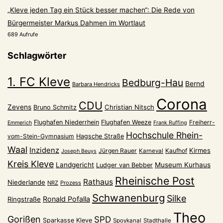
„Kleve jeden Tag ein Stück besser machen“: Die Rede von
Bürgermeister Markus Dahmen im Wortlaut
689 Aufrufe
Schlagwörter
1. FC Kleve
Bedburg-Hau
Bernd
Barbara Hendricks
Corona
CDU
Zevens
Christian Nitsch
Bruno Schmitz
Flughafen Niederrhein
Flughafen Weeze
Freiherr-
Emmerich
Frank Ruffing
Hochschule Rhein-
vom-Stein-Gymnasium
Hagsche Straße
Waal
Inzidenz
Kirmes
Jürgen Rauer
Kaufhof
Karneval
Joseph Beuys
Kreis Kleve
Landgericht
Museum Kurhaus
Ludger van Bebber
Rheinische Post
Rathaus
Niederlande
NRZ
Prozess
Schwanenburg
Silke
Ronald Pofalla
Ringstraße
Theo
Gorißen
SPD
Sparkasse Kleve
Spoykanal
Stadthalle