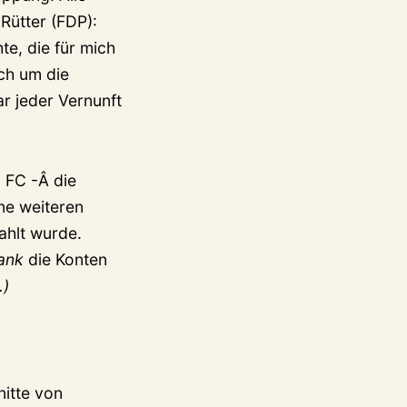
Rütter (FDP):
te, die für mich
uch um die
ar jeder Vernunft
 FC -Â die
ne weiteren
ahlt wurde.
ank
die Konten
.)
nitte von