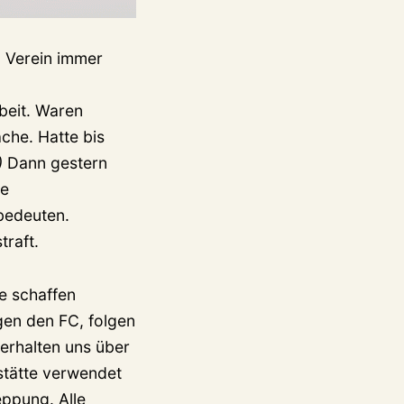
 Verein immer
beit. Waren
äche. Hatte bis
)
Dann gestern
he
bedeuten.
traft.
se schaffen
egen den FC, folgen
erhalten uns über
stätte verwendet
eppung. Alle