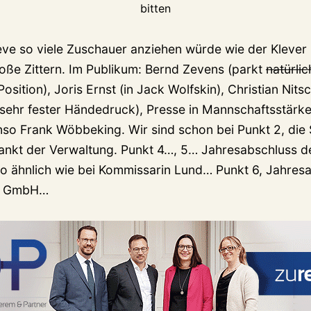
bitten
eve so viele Zuschauer anziehen würde wie der Klever S
roße Zittern. Im Publikum: Bernd Zevens (parkt
natürli
 Position), Joris Ernst (in Jack Wolfskin), Christian Nits
sehr fester Händedruck), Presse in Mannschaftsstärke
enso Frank Wöbbeking. Wir sind schon bei Punkt 2, die
nkt der Verwaltung. Punkt 4…, 5… Jahresabschluss
so ähnlich wie bei Kommissarin Lund… Punkt 6, Jahres
ne GmbH…