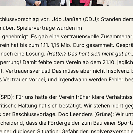
schlussvorschlag vor. Udo Janßen (CDU): Standen dem
nüber. Spielerverträge wurden im
k genehmigt. Es gab eine vertrauensvolle Zusammenar
erein hat bis zum 1.11. 1,15 Mio. Euro gesammelt. Gespr
 noch eine Lösung.
(Hatte!? Das hört sich nicht gut an.
perrung! Damit fehlte dem Verein ab dem 21.10. jeglic
t. Vertrauensverlust! Das müsse aber nicht Insolvenz 
s Vertrauen vorbei, und irgendwann werden Fehler bes
SPD): Für uns hätte der Verein früher klare Verhältnis
tische Haltung hat sich bestätigt. Wir stehen nicht g
der Beschlussvorlage. Doc Leenders (Grüne): Wir unt
scheidend, dass die Fördergelder zum Bau einer Sport
einer dubiosen Situation. Gefahr der Insolvenzverschl