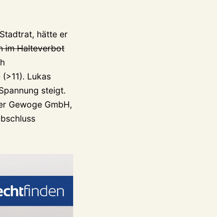
tadtrat, hätte er
ch im Halteverbot
ch
 (>11). Lukas
 Spannung steigt.
 der Gewoge GmbH,
abschluss