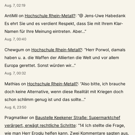
Aug. 7, 02:19
AntiMil
on
Hochschule Rhein-Metall?
: “
@ Jens-Uwe Habedank
Es ehrt Sie und es verdient Respekt, dass Sie mit Ihrem Klar-
Namen für Ihre Meinung eintreten. Aber…
”
Aug. 7, 00:40
Chewgum
on
Hochschule Rhein-Metall?
: “
Herr Porwol, damals
haben u. a. die Waffen der Alliierten die Welt und vor allem
Europa gerettet. Sonst würden wir…
”
Aug. 7, 00:32
Mathias
on
Hochschule Rhein-Metall?
: “
Also bitte, ich brauche
doch keine Alternative, wenn diese Realität mit Kriegen doch
schon schlimm genug ist und das sollte…
”
Aug. 6, 23:50
Pragmatiker
on
Baustelle Keekener Straße: Supermarktchef
verärgert, erwägt rechtliche Schritte
: “
14 Ich stellte die Frage,
wie man Herr Eroglu helfen kann. Zwei Kommentare sagten aus,