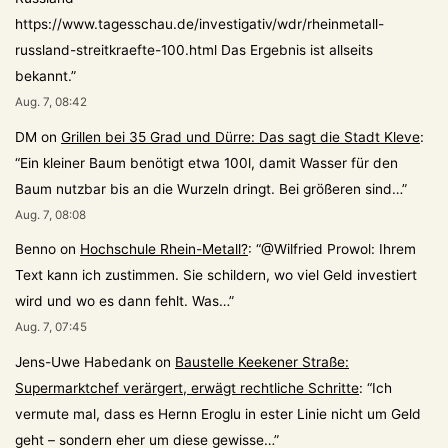
https://www.tagesschau.de/investigativ/wdr/rheinmetall-
russland-streitkraefte-100.html Das Ergebnis ist allseits
bekannt.
”
Aug. 7, 08:42
DM
on
Grillen bei 35 Grad und Dürre: Das sagt die Stadt Kleve
:
“
Ein kleiner Baum benötigt etwa 100l, damit Wasser für den
Baum nutzbar bis an die Wurzeln dringt. Bei größeren sind…
”
Aug. 7, 08:08
Benno
on
Hochschule Rhein-Metall?
: “
@Wilfried Prowol: Ihrem
Text kann ich zustimmen. Sie schildern, wo viel Geld investiert
wird und wo es dann fehlt. Was…
”
Aug. 7, 07:45
Jens-Uwe Habedank
on
Baustelle Keekener Straße:
Supermarktchef verärgert, erwägt rechtliche Schritte
: “
Ich
vermute mal, dass es Hernn Eroglu in ester Linie nicht um Geld
geht – sondern eher um diese gewisse…
”