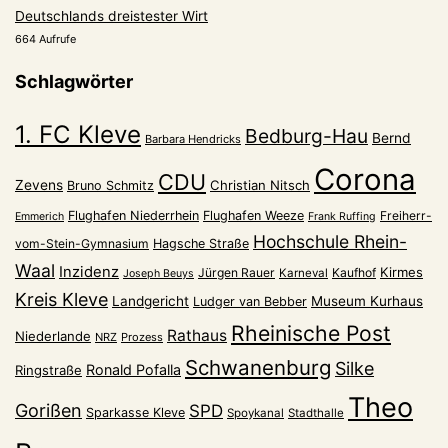
Deutschlands dreistester Wirt
664 Aufrufe
Schlagwörter
1. FC Kleve
Bedburg-Hau
Bernd
Barbara Hendricks
Corona
CDU
Zevens
Christian Nitsch
Bruno Schmitz
Flughafen Niederrhein
Flughafen Weeze
Freiherr-
Emmerich
Frank Ruffing
Hochschule Rhein-
vom-Stein-Gymnasium
Hagsche Straße
Waal
Inzidenz
Kirmes
Jürgen Rauer
Kaufhof
Karneval
Joseph Beuys
Kreis Kleve
Landgericht
Museum Kurhaus
Ludger van Bebber
Rheinische Post
Rathaus
Niederlande
NRZ
Prozess
Schwanenburg
Silke
Ronald Pofalla
Ringstraße
Theo
Gorißen
SPD
Sparkasse Kleve
Spoykanal
Stadthalle