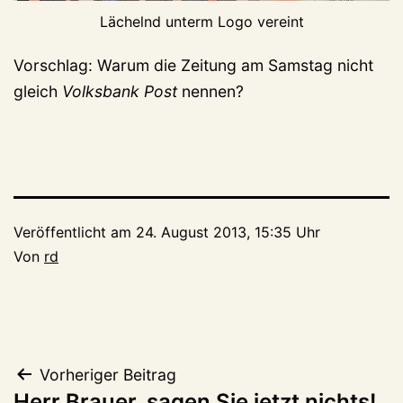
Lächelnd unterm Logo vereint
Vorschlag: Warum die Zeitung am Samstag nicht
gleich
Volksbank Post
nennen?
Veröffentlicht am
24. August 2013, 15:35 Uhr
Von
rd
Beitragsnavigation
Vorheriger Beitrag
Herr Brauer, sagen Sie jetzt nichts!