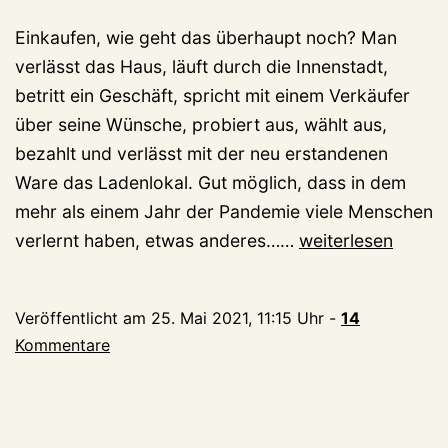
Einkaufen, wie geht das überhaupt noch? Man
verlässt das Haus, läuft durch die Innenstadt,
betritt ein Geschäft, spricht mit einem Verkäufer
über seine Wünsche, probiert aus, wählt aus,
bezahlt und verlässt mit der neu erstandenen
Ware das Ladenlokal. Gut möglich, dass in dem
mehr als einem Jahr der Pandemie viele Menschen
Klever
verlernt haben, etwas anderes……
weiterlesen
Händler
werben
Veröffentlicht am
25. Mai 2021, 11:15 Uhr
-
14
auf
Kommentare
Großplakaten
fürs
lokale
Einkaufen