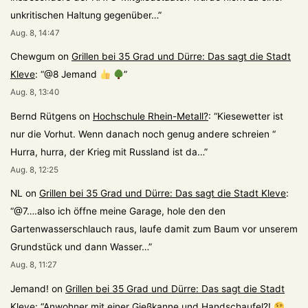
unkritischen Haltung gegenüber…
”
Aug. 8, 14:47
Chewgum
on
Grillen bei 35 Grad und Dürre: Das sagt die Stadt
Kleve
: “
@8 Jemand
”
Aug. 8, 13:40
Bernd Rütgens
on
Hochschule Rhein-Metall?
: “
Kiesewetter ist
nur die Vorhut. Wenn danach noch genug andere schreien “
Hurra, hurra, der Krieg mit Russland ist da…
”
Aug. 8, 12:25
NL
on
Grillen bei 35 Grad und Dürre: Das sagt die Stadt Kleve
:
“
@7….also ich öffne meine Garage, hole den den
Gartenwasserschlauch raus, laufe damit zum Baum vor unserem
Grundstück und dann Wasser…
”
Aug. 8, 11:27
Jemand!
on
Grillen bei 35 Grad und Dürre: Das sagt die Stadt
Kleve
: “
Anwohner mit einer Gießkanne und Handschaufel?!