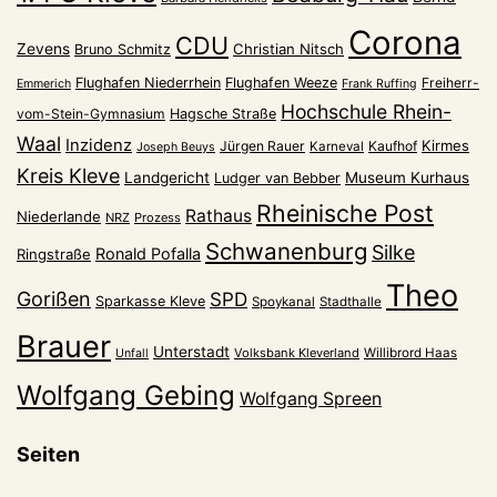
Corona
CDU
Zevens
Christian Nitsch
Bruno Schmitz
Flughafen Niederrhein
Flughafen Weeze
Freiherr-
Emmerich
Frank Ruffing
Hochschule Rhein-
vom-Stein-Gymnasium
Hagsche Straße
Waal
Inzidenz
Kirmes
Jürgen Rauer
Kaufhof
Karneval
Joseph Beuys
Kreis Kleve
Landgericht
Museum Kurhaus
Ludger van Bebber
Rheinische Post
Rathaus
Niederlande
NRZ
Prozess
Schwanenburg
Silke
Ronald Pofalla
Ringstraße
Theo
Gorißen
SPD
Sparkasse Kleve
Spoykanal
Stadthalle
Brauer
Unterstadt
Volksbank Kleverland
Willibrord Haas
Unfall
Wolfgang Gebing
Wolfgang Spreen
Seiten