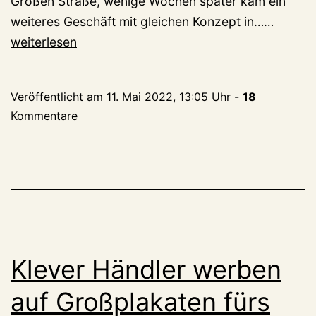
Großen Straße, wenige Wochen später kam ein
Bittere
weiteres Geschäft mit gleichen Konzept in……
Ende
weiterlesen
für
Süßwar
Veröffentlicht am
11. Mai 2022, 13:05 Uhr
-
18
Fabrik
Kommentare
in
der
Große
Straße:
Geschä
geschl
Regale
Klever Händler werben
ausger
auf Großplakaten fürs