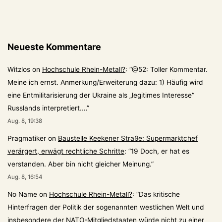
Neueste Kommentare
Witzlos
on
Hochschule Rhein-Metall?
: “
@52: Toller Kommentar.
Meine ich ernst. Anmerkung/Erweiterung dazu: 1) Häufig wird
eine Entmilitarisierung der Ukraine als „legitimes Interesse“
Russlands interpretiert.…
”
Aug. 8, 19:38
Pragmatiker
on
Baustelle Keekener Straße: Supermarktchef
verärgert, erwägt rechtliche Schritte
: “
19 Doch, er hat es
verstanden. Aber bin nicht gleicher Meinung.
”
Aug. 8, 16:54
No Name
on
Hochschule Rhein-Metall?
: “
Das kritische
Hinterfragen der Politik der sogenannten westlichen Welt und
insbesondere der NATO-Mitgliedstaaten würde nicht zu einer