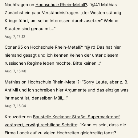
Nachfragen
on
Hochschule Rhein-Metall?
: “
@41 Mathias
Zunächst ein paar Verständnisfragen. „der Westen ständig
Kriege führt, um seine Interessen durchzusetzen“ Welche
Staaten sind genau mit…
”
Aug. 7, 17:12
Conan65
on
Hochschule Rhein-Metall?
: “
@ rd Das hat hier
niemand gesagt und ich kennen Keinen der unter diesem
russischen Regime leben möchte. Bitte keinen…
”
Aug. 7, 15:48
Mathias
on
Hochschule Rhein-Metall?
: “
Sorry Leute, aber z. B.
AntiMil und ich schreiben hier Argumente und das einzige was
ihr macht ist, denselben Müll,…
”
Aug. 7, 15:34
Kreuzotter
on
Baustelle Keekener Straße: Supermarktchef
verärgert, erwägt rechtliche Schritte
: “
Kann es sein, dass die
Firma Loock auf zu vielen Hochzeiten gleichzeitig tanzt?