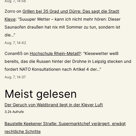
Aug. 7, 14:58
Zorro
on
Grillen bei 35 Grad und Dürre: Das sagt die Stadt
Kleve
: “
Suuuper Wetter – kann ich nicht mehr hören: Dieser
Saunaofen draußen hat nix mit Sommer zu tun, sondern ist
die…
”
Aug. 7, 14:42
Conan65
on
Hochschule Rhein-Metall?
: “
Kiesewetter weiß
bereits, das die Russen hinter der Drohne in Leipzig stecken und
fordert NATO Konsultationen nach Artikel 4 der…
”
Aug. 7, 14:37
Meist gelesen
Der Geruch von Waldbrand liegt in der Klever Luft
3.2k Aufrufe
Baustelle Keekener Straße: Supermarktchef verärgert, erwägt
rechtliche Schritte