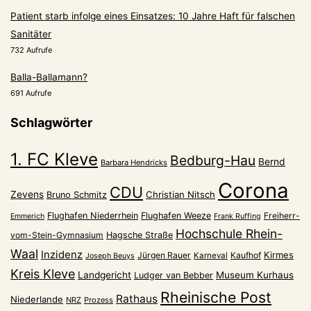
Patient starb infolge eines Einsatzes: 10 Jahre Haft für falschen
Sanitäter
732 Aufrufe
Balla-Ballamann?
691 Aufrufe
Schlagwörter
1. FC Kleve
Bedburg-Hau
Bernd
Barbara Hendricks
Corona
CDU
Zevens
Christian Nitsch
Bruno Schmitz
Flughafen Niederrhein
Flughafen Weeze
Freiherr-
Emmerich
Frank Ruffing
Hochschule Rhein-
vom-Stein-Gymnasium
Hagsche Straße
Waal
Inzidenz
Kirmes
Jürgen Rauer
Kaufhof
Karneval
Joseph Beuys
Kreis Kleve
Landgericht
Museum Kurhaus
Ludger van Bebber
Rheinische Post
Rathaus
Niederlande
NRZ
Prozess