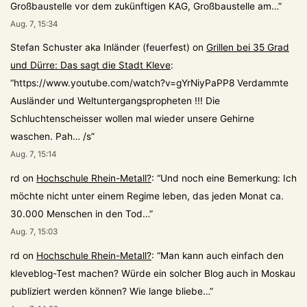
Großbaustelle vor dem zukünftigen KAG, Großbaustelle am…
”
Aug. 7, 15:34
Stefan Schuster aka Inländer (feuerfest)
on
Grillen bei 35 Grad
und Dürre: Das sagt die Stadt Kleve
:
“
https://www.youtube.com/watch?v=gYrNiyPaPP8 Verdammte
Ausländer und Weltuntergangspropheten !!! Die
Schluchtenscheisser wollen mal wieder unsere Gehirne
waschen. Pah… /s
”
Aug. 7, 15:14
rd
on
Hochschule Rhein-Metall?
: “
Und noch eine Bemerkung: Ich
möchte nicht unter einem Regime leben, das jeden Monat ca.
30.000 Menschen in den Tod…
”
Aug. 7, 15:03
rd
on
Hochschule Rhein-Metall?
: “
Man kann auch einfach den
kleveblog-Test machen? Würde ein solcher Blog auch in Moskau
publiziert werden können? Wie lange bliebe…
”