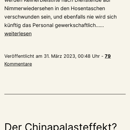
Nimmerwiedersehen in den Hosentaschen
verschwunden sein, und ebenfalls nie wird sich
China-
künftig das Personal gewerkschaftlich……
Palast
weiterlesen
an
der
Veröffentlicht am
31. März 2023, 00:48 Uhr
-
79
Flutstraße:
Kommentare
1.
Servier-
Roboter
im
Einsatz
–
Fortschritt
Der Chinapalasteffekt?
ohne