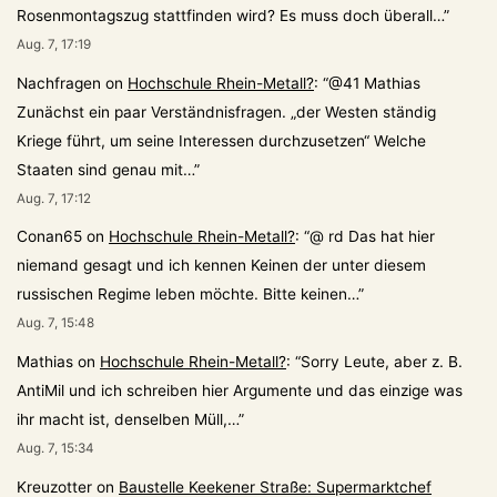
Rosenmontagszug stattfinden wird? Es muss doch überall…
”
Aug. 7, 17:19
Nachfragen
on
Hochschule Rhein-Metall?
: “
@41 Mathias
Zunächst ein paar Verständnisfragen. „der Westen ständig
Kriege führt, um seine Interessen durchzusetzen“ Welche
Staaten sind genau mit…
”
Aug. 7, 17:12
Conan65
on
Hochschule Rhein-Metall?
: “
@ rd Das hat hier
niemand gesagt und ich kennen Keinen der unter diesem
russischen Regime leben möchte. Bitte keinen…
”
Aug. 7, 15:48
Mathias
on
Hochschule Rhein-Metall?
: “
Sorry Leute, aber z. B.
AntiMil und ich schreiben hier Argumente und das einzige was
ihr macht ist, denselben Müll,…
”
Aug. 7, 15:34
Kreuzotter
on
Baustelle Keekener Straße: Supermarktchef