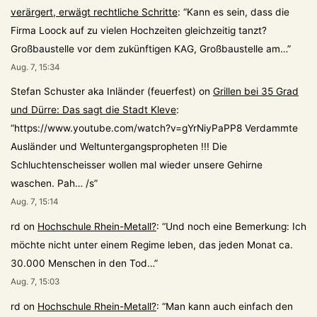
verärgert, erwägt rechtliche Schritte
: “
Kann es sein, dass die
Firma Loock auf zu vielen Hochzeiten gleichzeitig tanzt?
Großbaustelle vor dem zukünftigen KAG, Großbaustelle am…
”
Aug. 7, 15:34
Stefan Schuster aka Inländer (feuerfest)
on
Grillen bei 35 Grad
und Dürre: Das sagt die Stadt Kleve
:
“
https://www.youtube.com/watch?v=gYrNiyPaPP8 Verdammte
Ausländer und Weltuntergangspropheten !!! Die
Schluchtenscheisser wollen mal wieder unsere Gehirne
waschen. Pah… /s
”
Aug. 7, 15:14
rd
on
Hochschule Rhein-Metall?
: “
Und noch eine Bemerkung: Ich
möchte nicht unter einem Regime leben, das jeden Monat ca.
30.000 Menschen in den Tod…
”
Aug. 7, 15:03
rd
on
Hochschule Rhein-Metall?
: “
Man kann auch einfach den