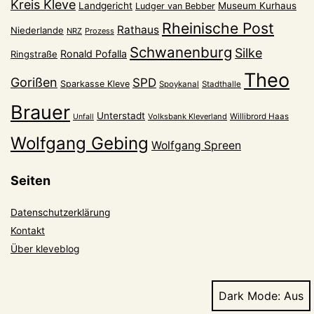
Kreis Kleve
Landgericht
Museum Kurhaus
Ludger van Bebber
Rheinische Post
Rathaus
Niederlande
NRZ
Prozess
Schwanenburg
Silke
Ronald Pofalla
Ringstraße
Theo
Gorißen
SPD
Sparkasse Kleve
Spoykanal
Stadthalle
Brauer
Unterstadt
Volksbank Kleverland
Willibrord Haas
Unfall
Wolfgang Gebing
Wolfgang Spreen
Seiten
Datenschutzerklärung
Kontakt
Über kleveblog
Dark Mode: