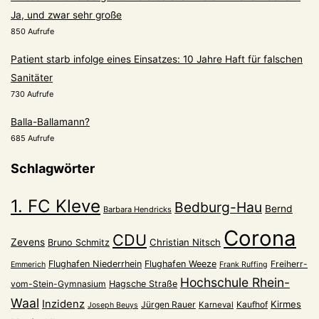
Ja, und zwar sehr große
850 Aufrufe
Patient starb infolge eines Einsatzes: 10 Jahre Haft für falschen
Sanitäter
730 Aufrufe
Balla-Ballamann?
685 Aufrufe
Schlagwörter
1. FC Kleve
Bedburg-Hau
Bernd
Barbara Hendricks
Corona
CDU
Zevens
Christian Nitsch
Bruno Schmitz
Flughafen Niederrhein
Flughafen Weeze
Freiherr-
Emmerich
Frank Ruffing
Hochschule Rhein-
vom-Stein-Gymnasium
Hagsche Straße
Waal
Inzidenz
Kirmes
Jürgen Rauer
Kaufhof
Karneval
Joseph Beuys