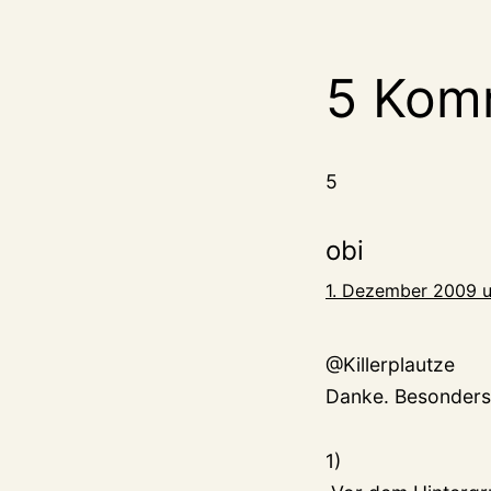
5 Kom
5
obi
1. Dezember 2009 u
@Killerplautze
Danke. Besonders 
1)