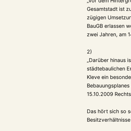
„Vor dem Hintergr
Gesamtstadt ist z
zügigen Umsetzun
BauGB erlassen wo
zwei Jahren, am 14
2)
„Darüber hinaus i
städtebaulichen E
Kleve ein besonde
Bebauungsplanes 
15.10.2009 Rechtsk
Das hört sich so s
Besitzverhältnisse