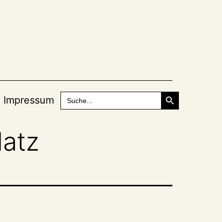
Search Button
Search
Impressum
for:
latz