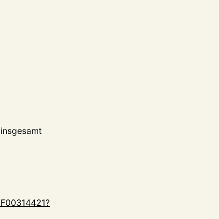
t insgesamt
7F00314421?