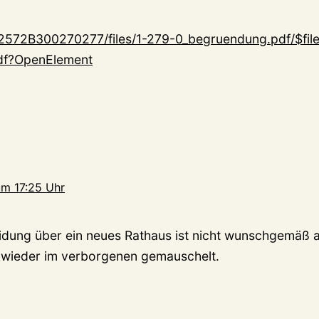
12572B300270277/files/1-279-0_begruendung.pdf/$fil
df?OpenElement
m 17:25 Uhr
idung über ein neues Rathaus ist nicht wunschgemäß a
t wieder im verborgenen gemauschelt.