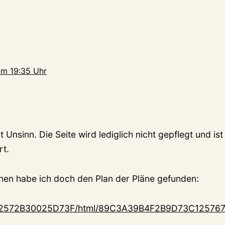
um 19:35 Uhr
st Unsinn. Die Seite wird lediglich nicht gepflegt und is
rt.
en habe ich doch den Plan der Pläne gefunden:
/C12572B30025D73F/html/89C3A39B4F2B9D73C12576