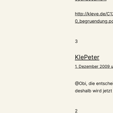
http://kleve.de/C
0_begruendung.p
3
KlePeter
1. Dezember 2009 u
@Obi, die entsche
deshalb wird jetz
2