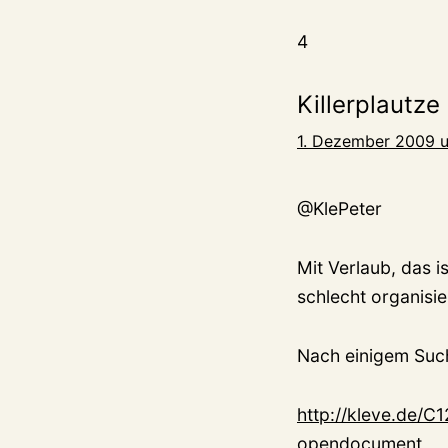
4
Killerplautze
1. Dezember 2009 
@KlePeter
Mit Verlaub, das i
schlecht organisie
Nach einigem Such
http://kleve.de
opendocument