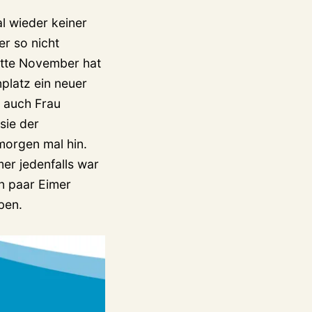
al wieder keiner
r so nicht
Mitte November hat
nplatz ein neuer
d auch Frau
sie der
morgen mal hin.
r jedenfalls war
n paar Eimer
ben.