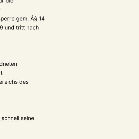
r die
r
sperre gem. Â§ 14
 und tritt nach
rdneten
t
ereichs des
 schnell seine