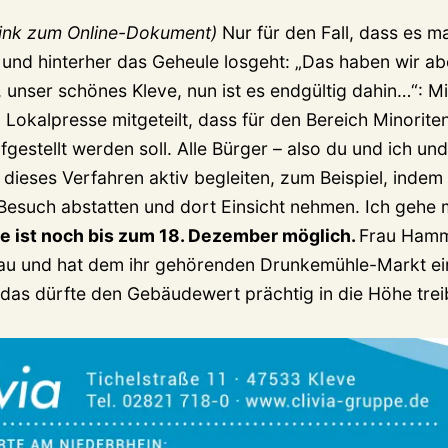
 Link zum Online-Dokument)
Nur für den Fall, dass es m
nd hinterher das Geheule losgeht: „Das haben wir abe
, unser schönes Kleve, nun ist es endgültig dahin…“: 
 Lokalpresse mitgeteilt, dass für den Bereich Minorite
estellt werden soll. Alle Bürger – also du und ich un
ieses Verfahren aktiv begleiten, zum Beispiel, indem 
Besuch abstatten und dort Einsicht nehmen. Ich gehe 
e ist noch bis zum 18. Dezember möglich.
Frau Hamme
au und hat dem ihr gehörenden Drunkemühle-Markt ei
 das dürfte den Gebäudewert prächtig in die Höhe trei