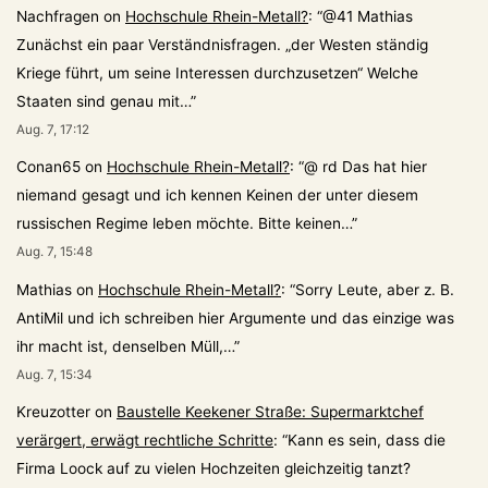
Nachfragen
on
Hochschule Rhein-Metall?
: “
@41 Mathias
Zunächst ein paar Verständnisfragen. „der Westen ständig
Kriege führt, um seine Interessen durchzusetzen“ Welche
Staaten sind genau mit…
”
Aug. 7, 17:12
Conan65
on
Hochschule Rhein-Metall?
: “
@ rd Das hat hier
niemand gesagt und ich kennen Keinen der unter diesem
russischen Regime leben möchte. Bitte keinen…
”
Aug. 7, 15:48
Mathias
on
Hochschule Rhein-Metall?
: “
Sorry Leute, aber z. B.
AntiMil und ich schreiben hier Argumente und das einzige was
ihr macht ist, denselben Müll,…
”
Aug. 7, 15:34
Kreuzotter
on
Baustelle Keekener Straße: Supermarktchef
verärgert, erwägt rechtliche Schritte
: “
Kann es sein, dass die
Firma Loock auf zu vielen Hochzeiten gleichzeitig tanzt?