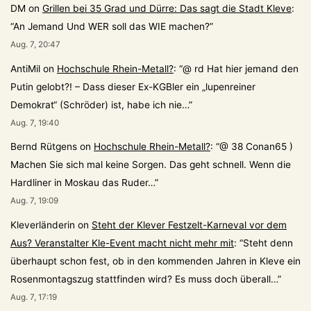
DM
on
Grillen bei 35 Grad und Dürre: Das sagt die Stadt Kleve
:
“
An Jemand Und WER soll das WIE machen?
”
Aug. 7, 20:47
AntiMil
on
Hochschule Rhein-Metall?
: “
@ rd Hat hier jemand den
Putin gelobt?! – Dass dieser Ex-KGBler ein „lupenreiner
Demokrat“ (Schröder) ist, habe ich nie…
”
Aug. 7, 19:40
Bernd Rütgens
on
Hochschule Rhein-Metall?
: “
@ 38 Conan65 )
Machen Sie sich mal keine Sorgen. Das geht schnell. Wenn die
Hardliner in Moskau das Ruder…
”
Aug. 7, 19:09
Kleverländerin
on
Steht der Klever Festzelt-Karneval vor dem
Aus? Veranstalter Kle-Event macht nicht mehr mit
: “
Steht denn
überhaupt schon fest, ob in den kommenden Jahren in Kleve ein
Rosenmontagszug stattfinden wird? Es muss doch überall…
”
Aug. 7, 17:19