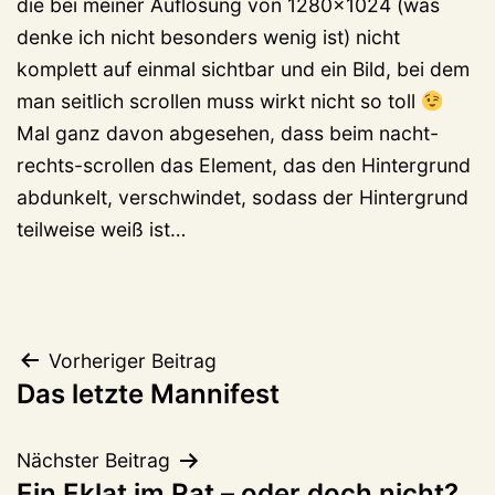
die bei meiner Auflösung von 1280×1024 (was
denke ich nicht besonders wenig ist) nicht
komplett auf einmal sichtbar und ein Bild, bei dem
man seitlich scrollen muss wirkt nicht so toll
Mal ganz davon abgesehen, dass beim nacht-
rechts-scrollen das Element, das den Hintergrund
abdunkelt, verschwindet, sodass der Hintergrund
teilweise weiß ist…
Beitragsnavigation
Vorheriger Beitrag
Das letzte Mannifest
Nächster Beitrag
Ein Eklat im Rat – oder doch nicht?