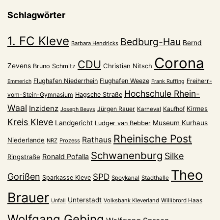
Schlagwörter
1. FC Kleve
Bedburg-Hau
Bernd
Barbara Hendricks
Corona
CDU
Zevens
Christian Nitsch
Bruno Schmitz
Flughafen Niederrhein
Flughafen Weeze
Freiherr-
Emmerich
Frank Ruffing
Hochschule Rhein-
vom-Stein-Gymnasium
Hagsche Straße
Waal
Inzidenz
Kirmes
Jürgen Rauer
Kaufhof
Karneval
Joseph Beuys
Kreis Kleve
Landgericht
Museum Kurhaus
Ludger van Bebber
Rheinische Post
Rathaus
Niederlande
NRZ
Prozess
Schwanenburg
Silke
Ronald Pofalla
Ringstraße
Theo
Gorißen
SPD
Sparkasse Kleve
Spoykanal
Stadthalle
Brauer
Unterstadt
Volksbank Kleverland
Willibrord Haas
Unfall
Wolfgang Gebing