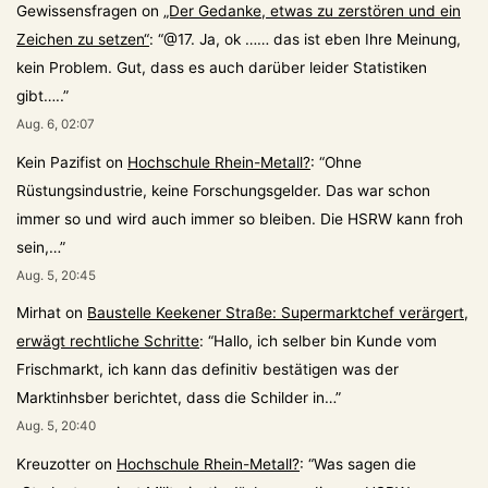
Gewissensfragen
on
„Der Gedanke, etwas zu zerstören und ein
Zeichen zu setzen“
: “
@17. Ja, ok …… das ist eben Ihre Meinung,
kein Problem. Gut, dass es auch darüber leider Statistiken
gibt…..
”
Aug. 6, 02:07
Kein Pazifist
on
Hochschule Rhein-Metall?
: “
Ohne
Rüstungsindustrie, keine Forschungsgelder. Das war schon
immer so und wird auch immer so bleiben. Die HSRW kann froh
sein,…
”
Aug. 5, 20:45
Mirhat
on
Baustelle Keekener Straße: Supermarktchef verärgert,
erwägt rechtliche Schritte
: “
Hallo, ich selber bin Kunde vom
Frischmarkt, ich kann das definitiv bestätigen was der
Marktinhsber berichtet, dass die Schilder in…
”
Aug. 5, 20:40
Kreuzotter
on
Hochschule Rhein-Metall?
: “
Was sagen die