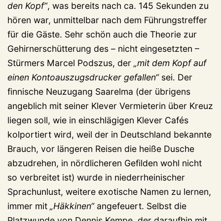
den Kopf“
, was bereits nach ca. 145 Sekunden zu
hören war, unmittelbar nach dem Führungstreffer
für die Gäste. Sehr schön auch die Theorie zur
Gehirnerschütterung des – nicht eingesetzten –
Stürmers Marcel Podszus, der
„mit dem Kopf auf
einen Kontoauszugsdrucker gefallen“
sei. Der
finnische Neuzugang Saarelma (der übrigens
angeblich mit seiner Klever Vermieterin über Kreuz
liegen soll, wie in einschlägigen Klever Cafés
kolportiert wird, weil der in Deutschland bekannte
Brauch, vor längeren Reisen die heiße Dusche
abzudrehen, in nördlicheren Gefilden wohl nicht
so verbreitet ist) wurde in niederrheinischer
Sprachunlust, weitere exotische Namen zu lernen,
immer mit
„Häkkinen“
angefeuert. Selbst die
Platzwunde von Dennis Kempe, der daraufhin mit