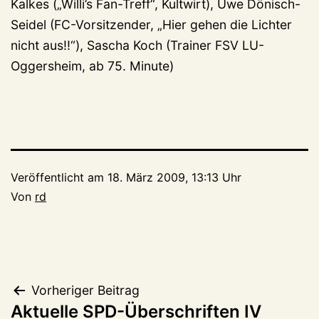
Kalkes („Willi’s Fan-Treff“, Kultwirt), Uwe Dönisch-
Seidel (FC-Vorsitzender, „Hier gehen die Lichter
nicht aus!!“), Sascha Koch (Trainer FSV LU-
Oggersheim, ab 75. Minute)
Veröffentlicht am
18. März 2009, 13:13 Uhr
Von
rd
Beitragsnavigation
Vorheriger Beitrag
Aktuelle SPD-Überschriften IV