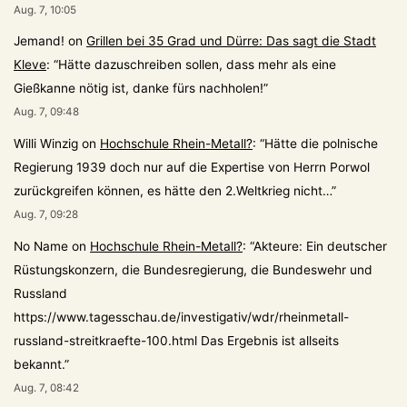
Aug. 7, 10:05
Jemand!
on
Grillen bei 35 Grad und Dürre: Das sagt die Stadt
Kleve
: “
Hätte dazuschreiben sollen, dass mehr als eine
Gießkanne nötig ist, danke fürs nachholen!
”
Aug. 7, 09:48
Willi Winzig
on
Hochschule Rhein-Metall?
: “
Hätte die polnische
Regierung 1939 doch nur auf die Expertise von Herrn Porwol
zurückgreifen können, es hätte den 2.Weltkrieg nicht…
”
Aug. 7, 09:28
No Name
on
Hochschule Rhein-Metall?
: “
Akteure: Ein deutscher
Rüstungskonzern, die Bundesregierung, die Bundeswehr und
Russland
https://www.tagesschau.de/investigativ/wdr/rheinmetall-
russland-streitkraefte-100.html Das Ergebnis ist allseits
bekannt.
”
Aug. 7, 08:42