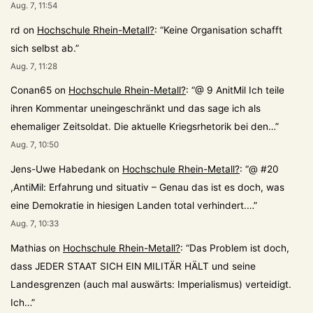
Aug. 7, 11:54
rd
on
Hochschule Rhein-Metall?
: “
Keine Organisation schafft
sich selbst ab.
”
Aug. 7, 11:28
Conan65
on
Hochschule Rhein-Metall?
: “
@ 9 AnitMil Ich teile
ihren Kommentar uneingeschränkt und das sage ich als
ehemaliger Zeitsoldat. Die aktuelle Kriegsrhetorik bei den…
”
Aug. 7, 10:50
Jens-Uwe Habedank
on
Hochschule Rhein-Metall?
: “
@ #20
,AntiMil: Erfahrung und situativ – Genau das ist es doch, was
eine Demokratie in hiesigen Landen total verhindert.…
”
Aug. 7, 10:33
Mathias
on
Hochschule Rhein-Metall?
: “
Das Problem ist doch,
dass JEDER STAAT SICH EIN MILITÄR HÄLT und seine
Landesgrenzen (auch mal auswärts: Imperialismus) verteidigt.
Ich…
”