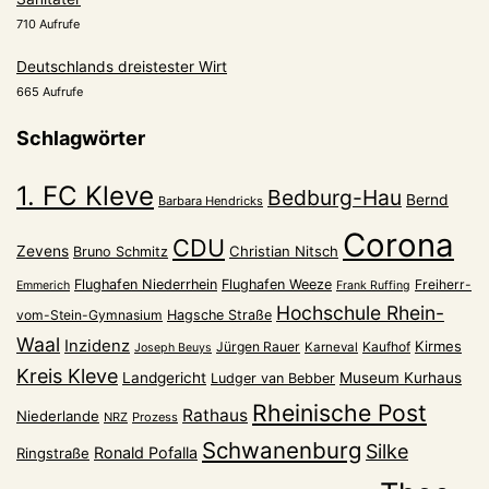
710 Aufrufe
Deutschlands dreistester Wirt
665 Aufrufe
Schlagwörter
1. FC Kleve
Bedburg-Hau
Bernd
Barbara Hendricks
Corona
CDU
Zevens
Christian Nitsch
Bruno Schmitz
Flughafen Niederrhein
Flughafen Weeze
Freiherr-
Emmerich
Frank Ruffing
Hochschule Rhein-
vom-Stein-Gymnasium
Hagsche Straße
Waal
Inzidenz
Kirmes
Jürgen Rauer
Kaufhof
Karneval
Joseph Beuys
Kreis Kleve
Landgericht
Museum Kurhaus
Ludger van Bebber
Rheinische Post
Rathaus
Niederlande
NRZ
Prozess
Schwanenburg
Silke
Ronald Pofalla
Ringstraße