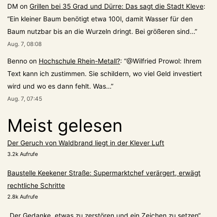
DM
on
Grillen bei 35 Grad und Dürre: Das sagt die Stadt Kleve
:
“
Ein kleiner Baum benötigt etwa 100l, damit Wasser für den
Baum nutzbar bis an die Wurzeln dringt. Bei größeren sind…
”
Aug. 7, 08:08
Benno
on
Hochschule Rhein-Metall?
: “
@Wilfried Prowol: Ihrem
Text kann ich zustimmen. Sie schildern, wo viel Geld investiert
wird und wo es dann fehlt. Was…
”
Aug. 7, 07:45
Meist gelesen
Der Geruch von Waldbrand liegt in der Klever Luft
3.2k Aufrufe
Baustelle Keekener Straße: Supermarktchef verärgert, erwägt
rechtliche Schritte
2.8k Aufrufe
„Der Gedanke, etwas zu zerstören und ein Zeichen zu setzen“