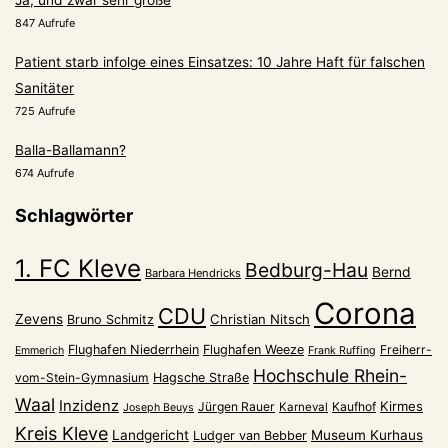
847 Aufrufe
Patient starb infolge eines Einsatzes: 10 Jahre Haft für falschen
Sanitäter
725 Aufrufe
Balla-Ballamann?
674 Aufrufe
Schlagwörter
1. FC Kleve
Bedburg-Hau
Bernd
Barbara Hendricks
Corona
CDU
Zevens
Christian Nitsch
Bruno Schmitz
Flughafen Niederrhein
Flughafen Weeze
Freiherr-
Emmerich
Frank Ruffing
Hochschule Rhein-
vom-Stein-Gymnasium
Hagsche Straße
Waal
Inzidenz
Kirmes
Jürgen Rauer
Kaufhof
Karneval
Joseph Beuys
Kreis Kleve
Landgericht
Museum Kurhaus
Ludger van Bebber