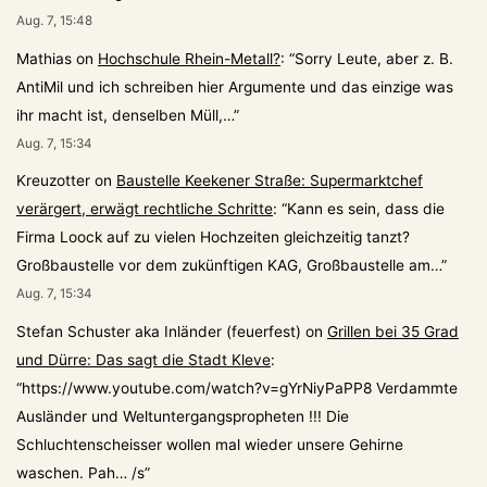
Aug. 7, 15:48
Mathias
on
Hochschule Rhein-Metall?
: “
Sorry Leute, aber z. B.
AntiMil und ich schreiben hier Argumente und das einzige was
ihr macht ist, denselben Müll,…
”
Aug. 7, 15:34
Kreuzotter
on
Baustelle Keekener Straße: Supermarktchef
verärgert, erwägt rechtliche Schritte
: “
Kann es sein, dass die
Firma Loock auf zu vielen Hochzeiten gleichzeitig tanzt?
Großbaustelle vor dem zukünftigen KAG, Großbaustelle am…
”
Aug. 7, 15:34
Stefan Schuster aka Inländer (feuerfest)
on
Grillen bei 35 Grad
und Dürre: Das sagt die Stadt Kleve
:
“
https://www.youtube.com/watch?v=gYrNiyPaPP8 Verdammte
Ausländer und Weltuntergangspropheten !!! Die
Schluchtenscheisser wollen mal wieder unsere Gehirne
waschen. Pah… /s
”