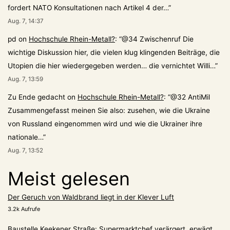
fordert NATO Konsultationen nach Artikel 4 der…
”
Aug. 7, 14:37
pd
on
Hochschule Rhein-Metall?
: “
@34 Zwischenruf Die
wichtige Diskussion hier, die vielen klug klingenden Beiträge, die
Utopien die hier wiedergegeben werden… die vernichtet Willi…
”
Aug. 7, 13:59
Zu Ende gedacht
on
Hochschule Rhein-Metall?
: “
@32 AntiMil
Zusammengefasst meinen Sie also: zusehen, wie die Ukraine
von Russland eingenommen wird und wie die Ukrainer ihre
nationale…
”
Aug. 7, 13:52
Meist gelesen
Der Geruch von Waldbrand liegt in der Klever Luft
3.2k Aufrufe
Baustelle Keekener Straße: Supermarktchef verärgert, erwägt