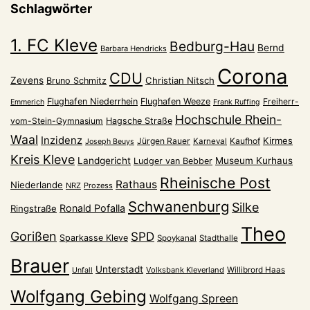
Schlagwörter
1. FC Kleve
Bedburg-Hau
Bernd
Barbara Hendricks
Corona
CDU
Zevens
Christian Nitsch
Bruno Schmitz
Flughafen Niederrhein
Flughafen Weeze
Freiherr-
Emmerich
Frank Ruffing
Hochschule Rhein-
vom-Stein-Gymnasium
Hagsche Straße
Waal
Inzidenz
Kirmes
Jürgen Rauer
Kaufhof
Karneval
Joseph Beuys
Kreis Kleve
Landgericht
Museum Kurhaus
Ludger van Bebber
Rheinische Post
Rathaus
Niederlande
NRZ
Prozess
Schwanenburg
Silke
Ronald Pofalla
Ringstraße
Theo
Gorißen
SPD
Sparkasse Kleve
Spoykanal
Stadthalle
Brauer
Unterstadt
Volksbank Kleverland
Willibrord Haas
Unfall
Wolfgang Gebing
Wolfgang Spreen