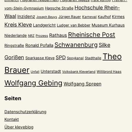
Emmerich
Frank Ruffing
Hochschule Rhein-
vom-Stein-Gymnasium
Hagsche Straße
Waal
Inzidenz
Kirmes
Jürgen Rauer
Kaufhof
Karneval
Joseph Beuys
Kreis Kleve
Landgericht
Museum Kurhaus
Ludger van Bebber
Rheinische Post
Rathaus
Niederlande
NRZ
Prozess
Schwanenburg
Silke
Ronald Pofalla
Ringstraße
Theo
Gorißen
SPD
Sparkasse Kleve
Spoykanal
Stadthalle
Brauer
Unterstadt
Volksbank Kleverland
Willibrord Haas
Unfall
Wolfgang Gebing
Wolfgang Spreen
Seiten
Datenschutzerklärung
Kontakt
Über kleveblog