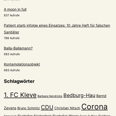
A moon in full
837 Aufrufe
Patient starb infolge eines Einsatzes: 10 Jahre Haft für falschen
Sanitäter
788 Aufrufe
Balla-Ballamann?
683 Aufrufe
Kontemplationsobjekt
683 Aufrufe
Schlagwörter
1. FC Kleve
Bedburg-Hau
Bernd
Barbara Hendricks
Corona
CDU
Zevens
Christian Nitsch
Bruno Schmitz
Flughafen Niederrhein
Flughafen Weeze
Freiherr-