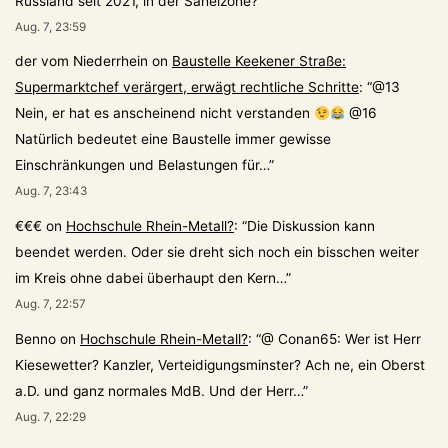
Russland seit 2021, in der Sahelzone?
”
Aug. 7, 23:59
der vom Niederrhein
on
Baustelle Keekener Straße:
Supermarktchef verärgert, erwägt rechtliche Schritte
: “
@13
Nein, er hat es anscheinend nicht verstanden
@16
Natürlich bedeutet eine Baustelle immer gewisse
Einschränkungen und Belastungen für…
”
Aug. 7, 23:43
€€€
on
Hochschule Rhein-Metall?
: “
Die Diskussion kann
beendet werden. Oder sie dreht sich noch ein bisschen weiter
im Kreis ohne dabei überhaupt den Kern…
”
Aug. 7, 22:57
Benno
on
Hochschule Rhein-Metall?
: “
@ Conan65: Wer ist Herr
Kiesewetter? Kanzler, Verteidigungsminster? Ach ne, ein Oberst
a.D. und ganz normales MdB. Und der Herr…
”
Aug. 7, 22:29