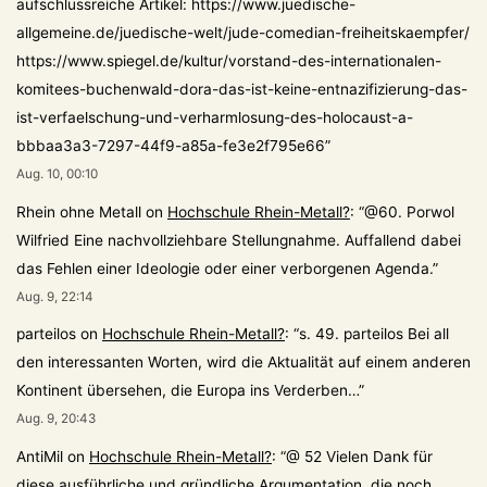
aufschlussreiche Artikel: https://www.juedische-
allgemeine.de/juedische-welt/jude-comedian-freiheitskaempfer/
https://www.spiegel.de/kultur/vorstand-des-internationalen-
komitees-buchenwald-dora-das-ist-keine-entnazifizierung-das-
ist-verfaelschung-und-verharmlosung-des-holocaust-a-
bbbaa3a3-7297-44f9-a85a-fe3e2f795e66
”
Aug. 10, 00:10
Rhein ohne Metall
on
Hochschule Rhein-Metall?
: “
@60. Porwol
Wilfried Eine nachvollziehbare Stellungnahme. Auffallend dabei
das Fehlen einer Ideologie oder einer verborgenen Agenda.
”
Aug. 9, 22:14
parteilos
on
Hochschule Rhein-Metall?
: “
s. 49. parteilos Bei all
den interessanten Worten, wird die Aktualität auf einem anderen
Kontinent übersehen, die Europa ins Verderben…
”
Aug. 9, 20:43
AntiMil
on
Hochschule Rhein-Metall?
: “
@ 52 Vielen Dank für
diese ausführliche und gründliche Argumentation, die noch