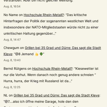
verstanden. Aber bin nicht gleicher Meinung.
”
Aug. 8, 16:54
No Name
on
Hochschule Rhein-Metall?
: “
Das kritische
Hinterfragen der Politik der sogenannten westlichen Welt und
insbesondere der NATO-Mitgliedstaaten würde nicht zu einer
unkritischen Haltung gegenüber…
”
Aug. 8, 14:47
Chewgum
on
Grillen bei 35 Grad und Dürre: Das sagt die Stadt
Kleve
: “
@8 Jemand
”
Aug. 8, 13:40
Bernd Rütgens
on
Hochschule Rhein-Metall?
: “
Kiesewetter ist
nur die Vorhut. Wenn danach noch genug andere schreien “
Hurra, hurra, der Krieg mit Russland ist da…
”
Aug. 8, 12:25
NL
on
Grillen bei 35 Grad und Dürre: Das sagt die Stadt Kleve
:
“
@7….also ich öffne meine Garage, hole den den