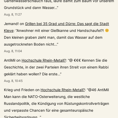
Gartenwasserschlauch raus, laufe damit zum Baum vor unserem
Grundstück und dann Wasser…
”
Aug. 8, 11:27
Jemand!
on
Grillen bei 35 Grad und Dürre: Das sagt die Stadt
Kleve
: “
Anwohner mit einer Gießkanne und Handschaufel?!
Den kleinen graben zieht man, damit das Wasser auf dem
ausgetrockneten Boden nicht…
”
Aug. 8, 11:04
AntiMil
on
Hochschule Rhein-Metall?
: “
@ €€€ Kennen Sie die
Geschichte, in der zwei Parteien ihren Streit von einem Rabbi
geklärt haben wollen? Die erste…
”
Aug. 8, 10:45
Krieg und Frieden
on
Hochschule Rhein-Metall?
: “
@46 AntiMil
Man kann die NATO-Osterweiterung, die westliche
Russlandpolitik, die Kündigung von Rüstungskontrollverträgen
und verpasste Chancen für eine gesamteuropäische
Sicherheitsordnung…
”