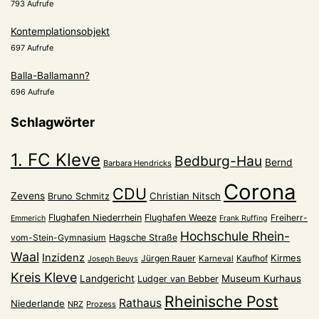
793 Aufrufe
Kontemplationsobjekt
697 Aufrufe
Balla-Ballamann?
696 Aufrufe
Schlagwörter
1. FC Kleve
Bedburg-Hau
Bernd
Barbara Hendricks
Corona
CDU
Zevens
Christian Nitsch
Bruno Schmitz
Flughafen Niederrhein
Flughafen Weeze
Freiherr-
Emmerich
Frank Ruffing
Hochschule Rhein-
vom-Stein-Gymnasium
Hagsche Straße
Waal
Inzidenz
Kirmes
Jürgen Rauer
Kaufhof
Karneval
Joseph Beuys
Kreis Kleve
Landgericht
Museum Kurhaus
Ludger van Bebber
Rheinische Post
Rathaus
Niederlande
NRZ
Prozess