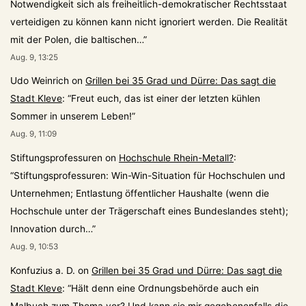
Notwendigkeit sich als freiheitlich-demokratischer Rechtsstaat
verteidigen zu können kann nicht ignoriert werden. Die Realität
mit der Polen, die baltischen…
”
Aug. 9, 13:25
Udo Weinrich
on
Grillen bei 35 Grad und Dürre: Das sagt die
Stadt Kleve
: “
Freut euch, das ist einer der letzten kühlen
Sommer in unserem Leben!
”
Aug. 9, 11:09
Stiftungsprofessuren
on
Hochschule Rhein-Metall?
:
“
Stiftungsprofessuren: Win-Win-Situation für Hochschulen und
Unternehmen; Entlastung öffentlicher Haushalte (wenn die
Hochschule unter der Trägerschaft eines Bundeslandes steht);
Innovation durch…
”
Aug. 9, 10:53
Konfuzius a. D.
on
Grillen bei 35 Grad und Dürre: Das sagt die
Stadt Kleve
: “
Hält denn eine Ordnungsbehörde auch ein
Malbuch zum Thema vor? Und kann sie mir gegebenenfalls die