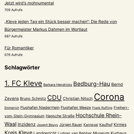
Jetzt wird’s mohnumental
709 Aufrufe
„Kleve jeden Tag ein Stück besser machen“: Die Rede von
Bürgermeister Markus Dahmen im Wortlaut
687 Aufrufe
Für Romantiker
676 Aufrufe
Schlagwörter
1. FC Kleve
Bedburg-Hau
Bernd
Barbara Hendricks
Corona
CDU
Zevens
Christian Nitsch
Bruno Schmitz
Flughafen Niederrhein
Flughafen Weeze
Freiherr-
Emmerich
Frank Ruffing
Hochschule Rhein-
vom-Stein-Gymnasium
Hagsche Straße
Waal
Inzidenz
Kirmes
Jürgen Rauer
Kaufhof
Karneval
Joseph Beuys
Kreis Kleve
Landgericht
Museum Kurhaus
Ludger van Bebber