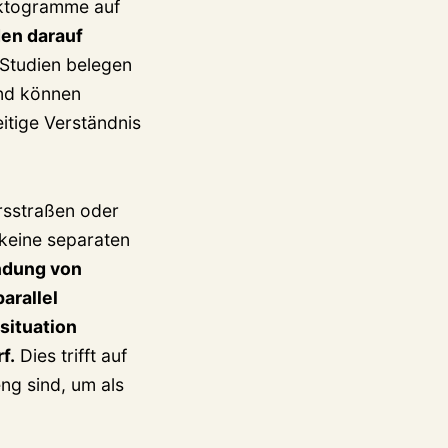
iktogramme auf
den darauf
Studien belegen
und können
itige Verständnis
rsstraßen oder
keine separaten
ndung von
arallel
situation
f.
Dies trifft auf
ng sind, um als