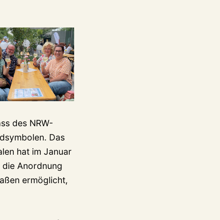
lass des NRW-
adsymbolen. Das
len hat im Januar
n die Anordnung
aßen ermöglicht,