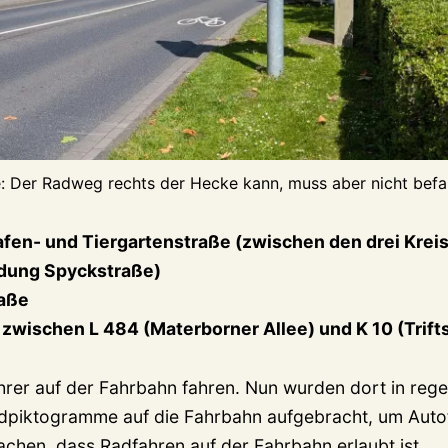
: Der Radweg rechts der Hecke kann, muss aber nicht bef
fen- und Tiergartenstraße (zwischen den drei Krei
dung Spyckstraße)
aße
 zwischen L 484 (Materborner Allee) und K 10 (Trift
hrer auf der Fahrbahn fahren. Nun wurden dort in reg
dpiktogramme auf die Fahrbahn aufgebracht, um Auto
hen, dass Radfahren auf der Fahrbahn erlaubt ist.