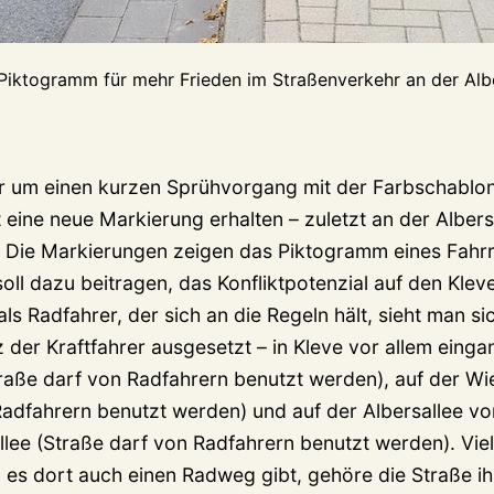
Piktogramm für mehr Frieden im Straßenverkehr an der Albe
ur um einen kurzen Sprühvorgang mit der Farbschablo
 eine neue Markierung erhalten – zuletzt an der Alber
 Die Markierungen zeigen das Piktogramm eines Fahrr
oll dazu beitragen, das Konfliktpotenzial auf den Kle
s Radfahrer, der sich an die Regeln hält, sieht man si
 der Kraftfahrer ausgesetzt – in Kleve vor allem einga
raße darf von Radfahrern benutzt werden), auf der W
Radfahrern benutzt werden) und auf der Albersallee von
llee (Straße darf von Radfahrern benutzt werden). Vie
 es dort auch einen Radweg gibt, gehöre die Straße ih