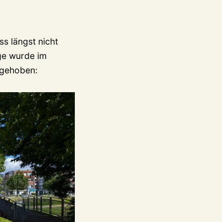
s längst nicht
ge wurde im
fgehoben: