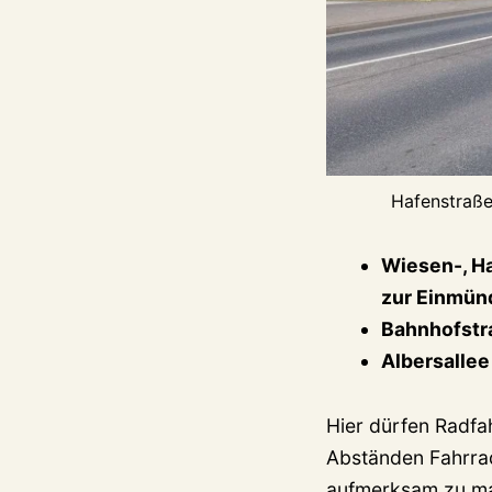
Hafenstraße
Wiesen-, Ha
zur Einmün
Bahnhofstr
Albersallee
Hier dürfen Radfa
Abständen Fahrra
aufmerksam zu mac