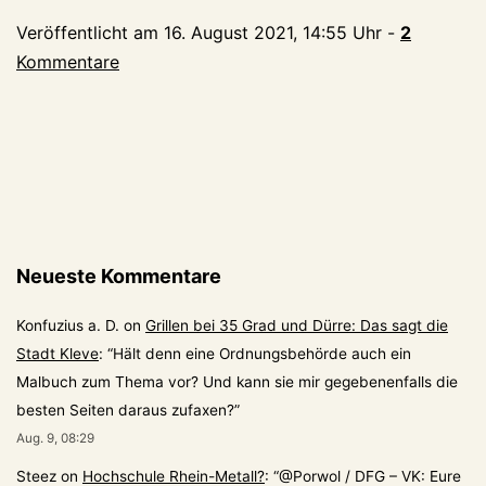
Fangfragen
Veröffentlicht am
16. August 2021, 14:55 Uhr
-
2
per
Kommentare
Whatsapp
Neueste Kommentare
Konfuzius a. D.
on
Grillen bei 35 Grad und Dürre: Das sagt die
Stadt Kleve
: “
Hält denn eine Ordnungsbehörde auch ein
Malbuch zum Thema vor? Und kann sie mir gegebenenfalls die
besten Seiten daraus zufaxen?
”
Aug. 9, 08:29
Steez
on
Hochschule Rhein-Metall?
: “
@Porwol / DFG – VK: Eure