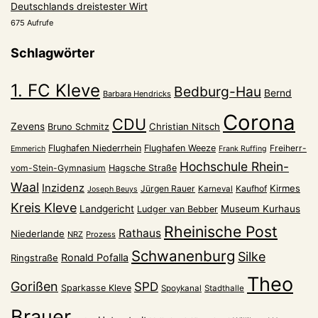
Deutschlands dreistester Wirt
675 Aufrufe
Schlagwörter
1. FC Kleve
Bedburg-Hau
Bernd
Barbara Hendricks
Corona
CDU
Zevens
Christian Nitsch
Bruno Schmitz
Flughafen Niederrhein
Flughafen Weeze
Freiherr-
Emmerich
Frank Ruffing
Hochschule Rhein-
vom-Stein-Gymnasium
Hagsche Straße
Waal
Inzidenz
Kirmes
Jürgen Rauer
Kaufhof
Karneval
Joseph Beuys
Kreis Kleve
Landgericht
Museum Kurhaus
Ludger van Bebber
Rheinische Post
Rathaus
Niederlande
NRZ
Prozess
Schwanenburg
Silke
Ronald Pofalla
Ringstraße
Theo
Gorißen
SPD
Sparkasse Kleve
Spoykanal
Stadthalle
Brauer