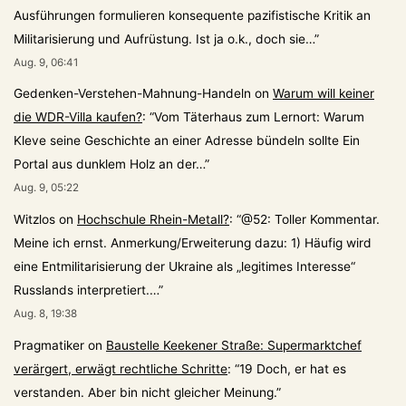
Ausführungen formulieren konsequente pazifistische Kritik an
Militarisierung und Aufrüstung. Ist ja o.k., doch sie…
”
Aug. 9, 06:41
Gedenken-Verstehen-Mahnung-Handeln
on
Warum will keiner
die WDR-Villa kaufen?
: “
Vom Täterhaus zum Lernort: Warum
Kleve seine Geschichte an einer Adresse bündeln sollte Ein
Portal aus dunklem Holz an der…
”
Aug. 9, 05:22
Witzlos
on
Hochschule Rhein-Metall?
: “
@52: Toller Kommentar.
Meine ich ernst. Anmerkung/Erweiterung dazu: 1) Häufig wird
eine Entmilitarisierung der Ukraine als „legitimes Interesse“
Russlands interpretiert.…
”
Aug. 8, 19:38
Pragmatiker
on
Baustelle Keekener Straße: Supermarktchef
verärgert, erwägt rechtliche Schritte
: “
19 Doch, er hat es
verstanden. Aber bin nicht gleicher Meinung.
”