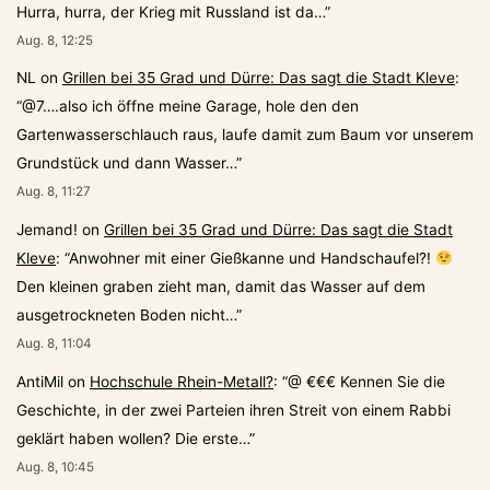
Hurra, hurra, der Krieg mit Russland ist da…
”
Aug. 8, 12:25
NL
on
Grillen bei 35 Grad und Dürre: Das sagt die Stadt Kleve
:
“
@7….also ich öffne meine Garage, hole den den
Gartenwasserschlauch raus, laufe damit zum Baum vor unserem
Grundstück und dann Wasser…
”
Aug. 8, 11:27
Jemand!
on
Grillen bei 35 Grad und Dürre: Das sagt die Stadt
Kleve
: “
Anwohner mit einer Gießkanne und Handschaufel?!
Den kleinen graben zieht man, damit das Wasser auf dem
ausgetrockneten Boden nicht…
”
Aug. 8, 11:04
AntiMil
on
Hochschule Rhein-Metall?
: “
@ €€€ Kennen Sie die
Geschichte, in der zwei Parteien ihren Streit von einem Rabbi
geklärt haben wollen? Die erste…
”
Aug. 8, 10:45