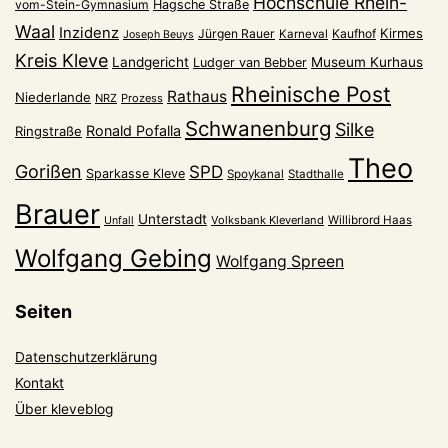
Hochschule Rhein-
vom-Stein-Gymnasium
Hagsche Straße
Waal
Inzidenz
Kirmes
Jürgen Rauer
Kaufhof
Karneval
Joseph Beuys
Kreis Kleve
Landgericht
Museum Kurhaus
Ludger van Bebber
Rheinische Post
Rathaus
Niederlande
NRZ
Prozess
Schwanenburg
Silke
Ronald Pofalla
Ringstraße
Theo
Gorißen
SPD
Sparkasse Kleve
Spoykanal
Stadthalle
Brauer
Unterstadt
Volksbank Kleverland
Willibrord Haas
Unfall
Wolfgang Gebing
Wolfgang Spreen
Seiten
Datenschutzerklärung
Kontakt
Über kleveblog