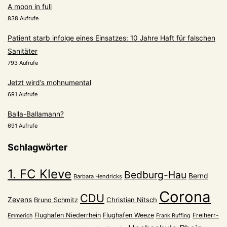
A moon in full
838 Aufrufe
Patient starb infolge eines Einsatzes: 10 Jahre Haft für falschen
Sanitäter
793 Aufrufe
Jetzt wird’s mohnumental
691 Aufrufe
Balla-Ballamann?
691 Aufrufe
Schlagwörter
1. FC Kleve
Bedburg-Hau
Bernd
Barbara Hendricks
Corona
CDU
Zevens
Christian Nitsch
Bruno Schmitz
Flughafen Niederrhein
Flughafen Weeze
Freiherr-
Emmerich
Frank Ruffing