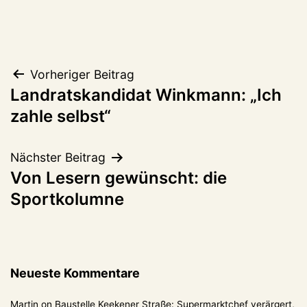
Beitragsnavigation
Vorheriger Beitrag
Landratskandidat Winkmann: „Ich
zahle selbst“
Nächster Beitrag
Von Lesern gewünscht: die
Sportkolumne
Neueste Kommentare
Martin
on
Baustelle Keekener Straße: Supermarktchef verärgert,