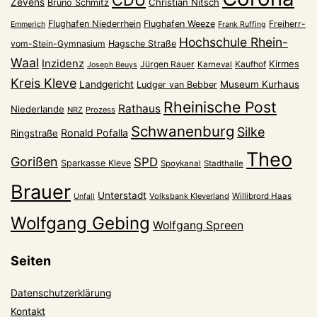
CDU
Zevens
Christian Nitsch
Bruno Schmitz
Flughafen Niederrhein
Flughafen Weeze
Freiherr-
Emmerich
Frank Ruffing
Hochschule Rhein-
vom-Stein-Gymnasium
Hagsche Straße
Waal
Inzidenz
Kirmes
Jürgen Rauer
Kaufhof
Karneval
Joseph Beuys
Kreis Kleve
Landgericht
Museum Kurhaus
Ludger van Bebber
Rheinische Post
Rathaus
Niederlande
NRZ
Prozess
Schwanenburg
Silke
Ronald Pofalla
Ringstraße
Theo
Gorißen
SPD
Sparkasse Kleve
Spoykanal
Stadthalle
Brauer
Unterstadt
Volksbank Kleverland
Willibrord Haas
Unfall
Wolfgang Gebing
Wolfgang Spreen
Seiten
Datenschutzerklärung
Kontakt