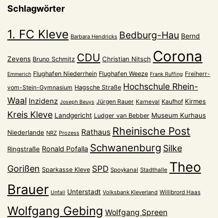
Schlagwörter
1. FC Kleve
Bedburg-Hau
Bernd
Barbara Hendricks
Corona
CDU
Zevens
Christian Nitsch
Bruno Schmitz
Flughafen Niederrhein
Flughafen Weeze
Freiherr-
Emmerich
Frank Ruffing
Hochschule Rhein-
vom-Stein-Gymnasium
Hagsche Straße
Waal
Inzidenz
Kirmes
Jürgen Rauer
Kaufhof
Karneval
Joseph Beuys
Kreis Kleve
Landgericht
Museum Kurhaus
Ludger van Bebber
Rheinische Post
Rathaus
Niederlande
NRZ
Prozess
Schwanenburg
Silke
Ronald Pofalla
Ringstraße
Theo
Gorißen
SPD
Sparkasse Kleve
Spoykanal
Stadthalle
Brauer
Unterstadt
Volksbank Kleverland
Willibrord Haas
Unfall
Wolfgang Gebing
Wolfgang Spreen