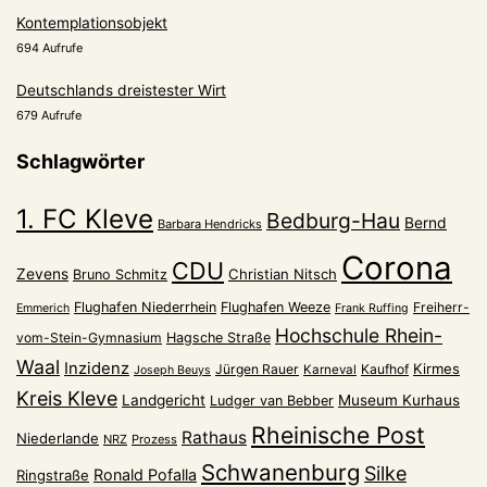
Kontemplationsobjekt
694 Aufrufe
Deutschlands dreistester Wirt
679 Aufrufe
Schlagwörter
1. FC Kleve
Bedburg-Hau
Bernd
Barbara Hendricks
Corona
CDU
Zevens
Christian Nitsch
Bruno Schmitz
Flughafen Niederrhein
Flughafen Weeze
Freiherr-
Emmerich
Frank Ruffing
Hochschule Rhein-
vom-Stein-Gymnasium
Hagsche Straße
Waal
Inzidenz
Kirmes
Jürgen Rauer
Kaufhof
Karneval
Joseph Beuys
Kreis Kleve
Landgericht
Museum Kurhaus
Ludger van Bebber
Rheinische Post
Rathaus
Niederlande
NRZ
Prozess
Schwanenburg
Silke
Ronald Pofalla
Ringstraße