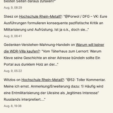
besten Seiten daraus zufaxen?
”
Aug. 9, 08:29
Steez
on
Hochschule Rhein-Metall?
: “
@Porwol / DFG – VK: Eure
Ausführungen formulieren konsequente pazifistische Kritik an
Militarisierung und Aufrüstung. Ist ja o.k., doch sie…
”
Aug. 9, 06:41
Gedenken-Verstehen-Mahnung-Handeln
on
Warum will keiner
die WDR-Villa kaufen?
: “
Vom Täterhaus zum Lernort: Warum
Kleve seine Geschichte an einer Adresse bündeln sollte Ein
Portal aus dunklem Holz an der…
”
Aug. 9, 05:22
Witzlos
on
Hochschule Rhein-Metall?
: “
@52: Toller Kommentar.
Meine ich ernst. Anmerkung/Erweiterung dazu: 1) Häufig wird
eine Entmilitarisierung der Ukraine als „legitimes Interesse“
Russlands interpretiert.…
”
Aug. 8, 19:38