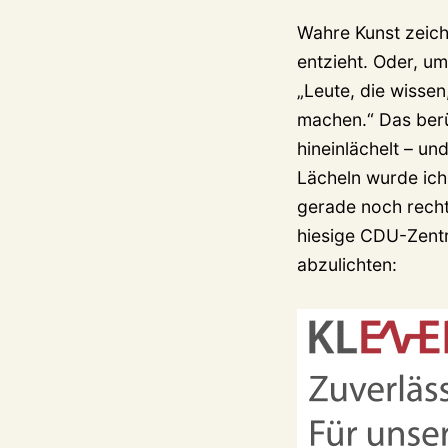
Wahre Kunst zeichn
entzieht. Oder, u
„Leute, die wissen
machen.“ Das berüh
hineinlächelt – u
Lächeln wurde ich
gerade noch recht
hiesige CDU-Zentr
abzulichten: