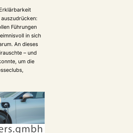
Erklärbarkeit
i auszudrücken:
ollen Führungen
eimnisvoll in sich
arum. An dieses
irauschte – und
konnte, um die
sseclubs,