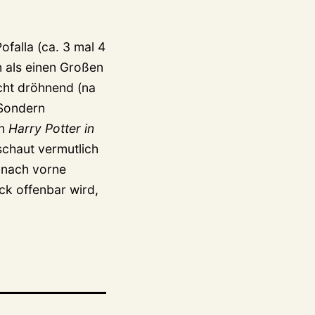
falla (ca. 3 mal 4
n als einen Großen
icht dröhnend (na
 Sondern
an
Harry Potter in
schaut vermutlich
 nach vorne
ck offenbar wird,