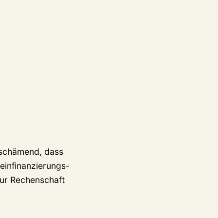
beschämend, dass
teinfinanzierungs-
zur Rechenschaft