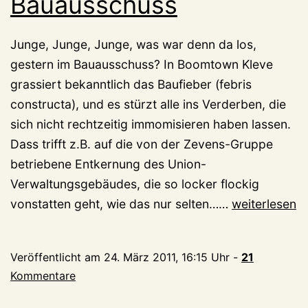
Bauausschuss
Junge, Junge, Junge, was war denn da los,
gestern im Bauausschuss? In Boomtown Kleve
grassiert bekanntlich das Baufieber (febris
constructa), und es stürzt alle ins Verderben, die
sich nicht rechtzeitig immomisieren haben lassen.
Dass trifft z.B. auf die von der Zevens-Gruppe
betriebene Entkernung des Union-
Verwaltungsgebäudes, die so locker flockig
5=5,
vonstatten geht, wie das nur selten……
weiterlesen
außer
im
Veröffentlicht am
24. März 2011, 16:15 Uhr
-
21
Bauausschus
Kommentare