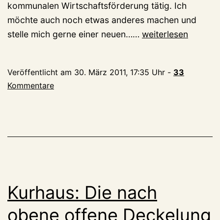
kommunalen Wirtschaftsförderung tätig. Ich
möchte auch noch etwas anderes machen und
Ende
stelle mich gerne einer neuen……
weiterlesen
August
ist
Veröffentlicht am
30. März 2011, 17:35 Uhr
-
33
Schluss:
Kommentare
Wirtschaftsfördere
Röhrl
geht
Kurhaus: Die nach
obene offene Deckelung