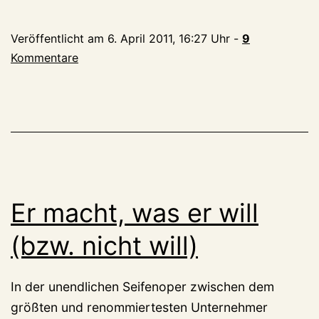
RP,
QSP,
Veröffentlicht am
6. April 2011, 16:27 Uhr
-
9
CDU,
Kommentare
K21,
UDL
Er macht, was er will
(bzw. nicht will)
In der unendlichen Seifenoper zwischen dem
größten und renommiertesten Unternehmer