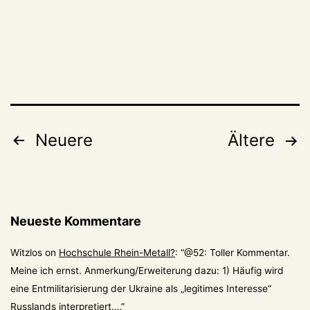
Seitennummerierung
Neuere
Ältere
der
Beiträge
Neueste Kommentare
Witzlos
on
Hochschule Rhein-Metall?
: “
@52: Toller Kommentar.
Meine ich ernst. Anmerkung/Erweiterung dazu: 1) Häufig wird
eine Entmilitarisierung der Ukraine als „legitimes Interesse“
Russlands interpretiert.…
”