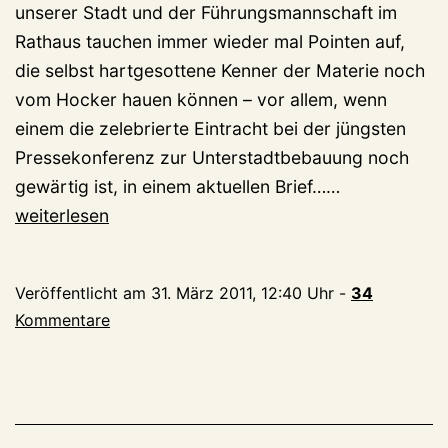
unserer Stadt und der Führungsmannschaft im
Rathaus tauchen immer wieder mal Pointen auf,
die selbst hartgesottene Kenner der Materie noch
vom Hocker hauen können – vor allem, wenn
einem die zelebrierte Eintracht bei der jüngsten
Pressekonferenz zur Unterstadtbebauung noch
Er
gewärtig ist, in einem aktuellen Brief……
macht,
weiterlesen
was
er
Veröffentlicht am
31. März 2011, 12:40 Uhr
-
34
will
Kommentare
(bzw.
nicht
will)