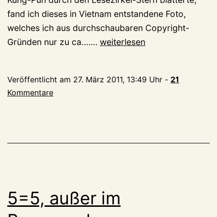
fand ich dieses in Vietnam entstandene Foto,
welches ich aus durchschaubaren Copyright-
Zum
Gründen nur zu ca.……
weiterlesen
Wahlsonntag:
Eine
Veröffentlicht am
27. März 2011, 13:49 Uhr
-
21
durchaus
Kommentare
hinterhältige
BU
5=5, außer im