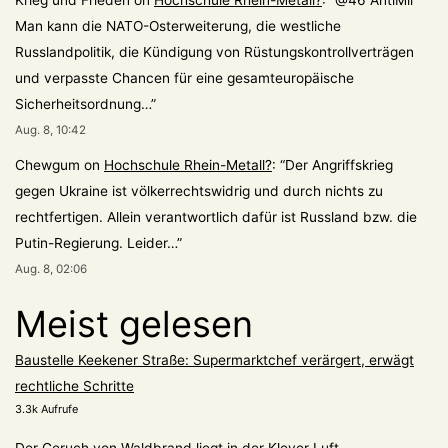
Krieg und Frieden
on
Hochschule Rhein-Metall?
: “
@46 AntiMil
Man kann die NATO-Osterweiterung, die westliche
Russlandpolitik, die Kündigung von Rüstungskontrollverträgen
und verpasste Chancen für eine gesamteuropäische
Sicherheitsordnung…
”
Aug. 8, 10:42
Chewgum
on
Hochschule Rhein-Metall?
: “
Der Angriffskrieg
gegen Ukraine ist völkerrechtswidrig und durch nichts zu
rechtfertigen. Allein verantwortlich dafür ist Russland bzw. die
Putin-Regierung. Leider…
”
Aug. 8, 02:06
Meist gelesen
Baustelle Keekener Straße: Supermarktchef verärgert, erwägt
rechtliche Schritte
3.3k Aufrufe