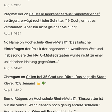
Aug. 8, 19:38
Pragmatiker
on
Baustelle Keekener Straße: Supermarktchef
verärgert, erwägt rechtliche Schritte
: “
19 Doch, er hat es
verstanden. Aber bin nicht gleicher Meinung.
”
Aug. 8, 16:54
No Name
on
Hochschule Rhein-Metall?
: “
Das kritische
Hinterfragen der Politik der sogenannten westlichen Welt und
insbesondere der NATO-Mitgliedstaaten würde nicht zu einer
unkritischen Haltung gegenüber…
”
Aug. 8, 14:47
Chewgum
on
Grillen bei 35 Grad und Dürre: Das sagt die Stadt
Kleve
: “
@8 Jemand
”
Aug. 8, 13:40
Bernd Rütgens
on
Hochschule Rhein-Metall?
: “
Kiesewetter ist
nur die Vorhut. Wenn danach noch genug andere schreien “
Hurra, hurra, der Krieg mit Russland ist da…
”