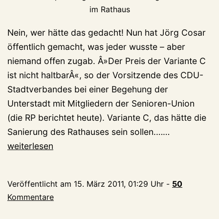
im Rathaus
Nein, wer hätte das gedacht! Nun hat Jörg Cosar
öffentlich gemacht, was jeder wusste – aber
niemand offen zugab. Â»Der Preis der Variante C
ist nicht haltbarÂ«, so der Vorsitzende des CDU-
Stadtverbandes bei einer Begehung der
Unterstadt mit Mitgliedern der Senioren-Union
(die RP berichtet heute). Variante C, das hätte die
Soso,
Sanierung des Rathauses sein sollen.……
das
weiterlesen
Rathaus
wird
Veröffentlicht am
15. März 2011, 01:29 Uhr
-
50
also
Kommentare
teurer…