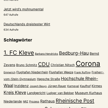
Jetzt wird’s mohnumental
647 Aufrufe
Deutschlands dreistester Wirt
634 Aufrufe
Schlagwörter
1. FC Kleve
Bedburg-Hau
Bernd
Barbara Hendricks
Corona
CDU
Zevens
Christian Nitsch
Bruno Schmitz
Flughafen Niederrhein
Flughafen Weeze
Freiherr-
Emmerich
Frank Ruffing
Hochschule Rhein-
vom-Stein-Gymnasium
Hagsche Straße
Waal
Inzidenz
Kirmes
Jürgen Rauer
Kaufhof
Karneval
Joseph Beuys
Kreis Kleve
Landgericht
Museum Kurhaus
Ludger van Bebber
Rheinische Post
Rathaus
Niederlande
NRZ
Prozess