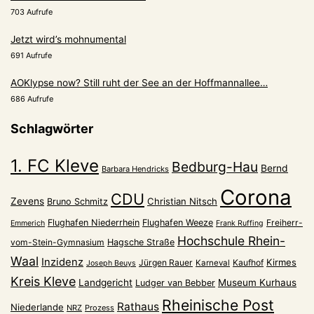
703 Aufrufe
Jetzt wird’s mohnumental
691 Aufrufe
AOKlypse now? Still ruht der See an der Hoffmannallee…
686 Aufrufe
Schlagwörter
1. FC Kleve
Bedburg-Hau
Bernd
Barbara Hendricks
Corona
CDU
Zevens
Christian Nitsch
Bruno Schmitz
Flughafen Niederrhein
Flughafen Weeze
Freiherr-
Emmerich
Frank Ruffing
Hochschule Rhein-
vom-Stein-Gymnasium
Hagsche Straße
Waal
Inzidenz
Kirmes
Jürgen Rauer
Kaufhof
Karneval
Joseph Beuys
Kreis Kleve
Landgericht
Museum Kurhaus
Ludger van Bebber
Rheinische Post
Rathaus
Niederlande
NRZ
Prozess