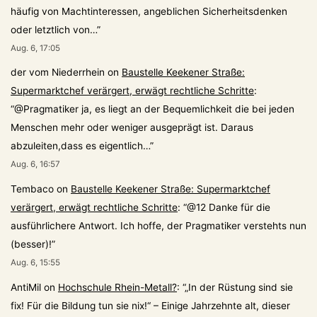
häufig von Machtinteressen, angeblichen Sicherheitsdenken
oder letztlich von…
”
Aug. 6, 17:05
der vom Niederrhein
on
Baustelle Keekener Straße:
Supermarktchef verärgert, erwägt rechtliche Schritte
:
“
@Pragmatiker ja, es liegt an der Bequemlichkeit die bei jeden
Menschen mehr oder weniger ausgeprägt ist. Daraus
abzuleiten,dass es eigentlich…
”
Aug. 6, 16:57
Tembaco
on
Baustelle Keekener Straße: Supermarktchef
verärgert, erwägt rechtliche Schritte
: “
@12 Danke für die
ausführlichere Antwort. Ich hoffe, der Pragmatiker verstehts nun
(besser)!
”
Aug. 6, 15:55
AntiMil
on
Hochschule Rhein-Metall?
: “
„In der Rüstung sind sie
fix! Für die Bildung tun sie nix!“ – Einige Jahrzehnte alt, dieser