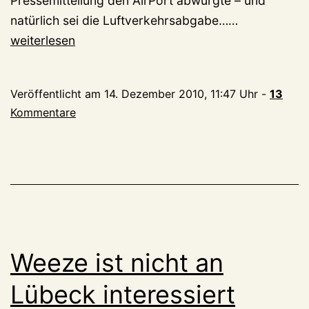
Pressemitteilung den AirPort abwürgte – und
Ryanair
natürlich sei die Luftverkehrsabgabe……
würgt
weiterlesen
Weeze
ab
Veröffentlicht am
14. Dezember 2010, 11:47 Uhr
-
13
Kommentare
Weeze ist nicht an
Lübeck interessiert