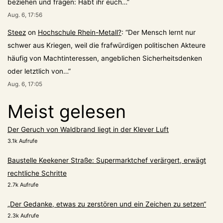
beziehen und fragen: Habt ihr euch…
”
Aug. 6, 17:56
Steez
on
Hochschule Rhein-Metall?
: “
Der Mensch lernt nur
schwer aus Kriegen, weil die frafwürdigen politischen Akteure
häufig von Machtinteressen, angeblichen Sicherheitsdenken
oder letztlich von…
”
Aug. 6, 17:05
Meist gelesen
Der Geruch von Waldbrand liegt in der Klever Luft
3.1k Aufrufe
Baustelle Keekener Straße: Supermarktchef verärgert, erwägt
rechtliche Schritte
2.7k Aufrufe
„Der Gedanke, etwas zu zerstören und ein Zeichen zu setzen“
2.3k Aufrufe