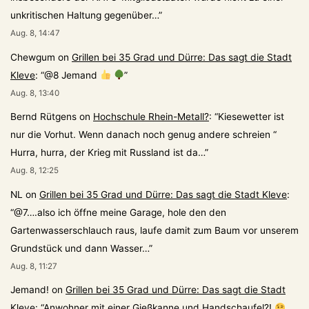
unkritischen Haltung gegenüber…
”
Aug. 8, 14:47
Chewgum
on
Grillen bei 35 Grad und Dürre: Das sagt die Stadt
Kleve
: “
@8 Jemand
”
Aug. 8, 13:40
Bernd Rütgens
on
Hochschule Rhein-Metall?
: “
Kiesewetter ist
nur die Vorhut. Wenn danach noch genug andere schreien “
Hurra, hurra, der Krieg mit Russland ist da…
”
Aug. 8, 12:25
NL
on
Grillen bei 35 Grad und Dürre: Das sagt die Stadt Kleve
:
“
@7….also ich öffne meine Garage, hole den den
Gartenwasserschlauch raus, laufe damit zum Baum vor unserem
Grundstück und dann Wasser…
”
Aug. 8, 11:27
Jemand!
on
Grillen bei 35 Grad und Dürre: Das sagt die Stadt
Kleve
: “
Anwohner mit einer Gießkanne und Handschaufel?!