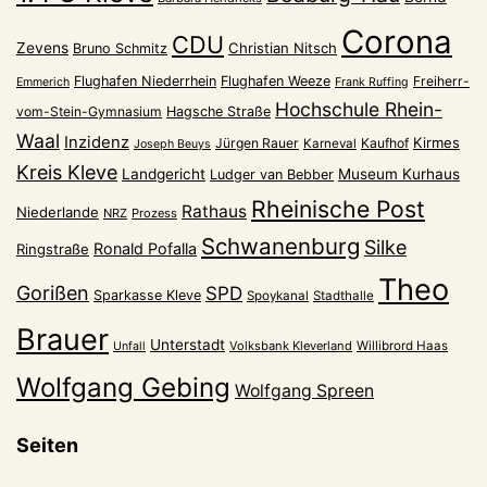
Corona
CDU
Zevens
Christian Nitsch
Bruno Schmitz
Flughafen Niederrhein
Flughafen Weeze
Freiherr-
Emmerich
Frank Ruffing
Hochschule Rhein-
vom-Stein-Gymnasium
Hagsche Straße
Waal
Inzidenz
Kirmes
Jürgen Rauer
Kaufhof
Karneval
Joseph Beuys
Kreis Kleve
Landgericht
Museum Kurhaus
Ludger van Bebber
Rheinische Post
Rathaus
Niederlande
NRZ
Prozess
Schwanenburg
Silke
Ronald Pofalla
Ringstraße
Theo
Gorißen
SPD
Sparkasse Kleve
Spoykanal
Stadthalle
Brauer
Unterstadt
Volksbank Kleverland
Willibrord Haas
Unfall
Wolfgang Gebing
Wolfgang Spreen
Seiten