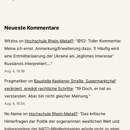
Neueste Kommentare
Witzlos
on
Hochschule Rhein-Metall?
: “
@52: Toller Kommentar.
Meine ich ernst. Anmerkung/Erweiterung dazu: 1) Häufig wird
eine Entmilitarisierung der Ukraine als „legitimes Interesse“
Russlands interpretiert.…
”
Aug. 8, 19:38
Pragmatiker
on
Baustelle Keekener Straße: Supermarktchef
verärgert, erwägt rechtliche Schritte
: “
19 Doch, er hat es
verstanden. Aber bin nicht gleicher Meinung.
”
Aug. 8, 16:54
No Name
on
Hochschule Rhein-Metall?
: “
Das kritische
Hinterfragen der Politik der sogenannten westlichen Welt und
insbesondere der NATO-Mitgliedstaaten würde nicht zu einer