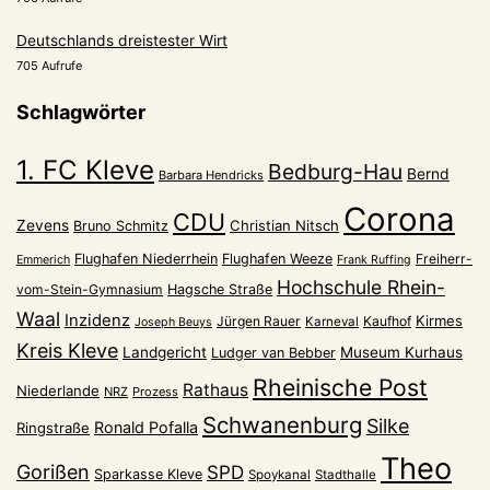
Deutschlands dreistester Wirt
705 Aufrufe
Schlagwörter
1. FC Kleve
Bedburg-Hau
Bernd
Barbara Hendricks
Corona
CDU
Zevens
Christian Nitsch
Bruno Schmitz
Flughafen Niederrhein
Flughafen Weeze
Freiherr-
Emmerich
Frank Ruffing
Hochschule Rhein-
vom-Stein-Gymnasium
Hagsche Straße
Waal
Inzidenz
Kirmes
Jürgen Rauer
Kaufhof
Karneval
Joseph Beuys
Kreis Kleve
Landgericht
Museum Kurhaus
Ludger van Bebber
Rheinische Post
Rathaus
Niederlande
NRZ
Prozess
Schwanenburg
Silke
Ronald Pofalla
Ringstraße
Theo
Gorißen
SPD
Sparkasse Kleve
Spoykanal
Stadthalle