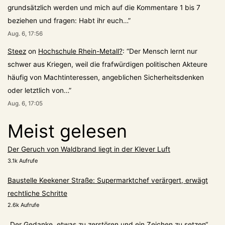
grundsätzlich werden und mich auf die Kommentare 1 bis 7
beziehen und fragen: Habt ihr euch…
”
Aug. 6, 17:56
Steez
on
Hochschule Rhein-Metall?
: “
Der Mensch lernt nur
schwer aus Kriegen, weil die frafwürdigen politischen Akteure
häufig von Machtinteressen, angeblichen Sicherheitsdenken
oder letztlich von…
”
Aug. 6, 17:05
Meist gelesen
Der Geruch von Waldbrand liegt in der Klever Luft
3.1k Aufrufe
Baustelle Keekener Straße: Supermarktchef verärgert, erwägt
rechtliche Schritte
2.6k Aufrufe
„Der Gedanke, etwas zu zerstören und ein Zeichen zu setzen“