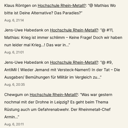
Klaus Röntgen
on
Hochschule Rhein-Metall?
: “
@ Mathias Wo
bitte ist Deine Alternative? Das Paradies?
”
Aug. 6, 21:14
Jens-Uwe Habedank
on
Hochschule Rhein-Metall?
: “
@ #11,
Mathias: Krieg ist immer schlimm – Keine Frage! Doch wir haben
nun leider mal Krieg…! Das war in…
”
Aug. 6, 21:01
Jens-Uwe Habedank
on
Hochschule Rhein-Metall?
: “
@ #9,
AntiMil ( Wieder Jemand mit Versteck-Namen!) In der Tat – Die
Ausgaben/ Bemühungen für Militär im Vergleich zu…
”
Aug. 6, 20:35
Chewgum
on
Hochschule Rhein-Metall?
: “
Was war gestern
nochmal mit der Drohne in Leipzig? Es geht beim Thema
Rüstung auch um Gefahrenabwehr. Der Rheinmetall-Chef
Armin…
”
Aug. 6, 20:11