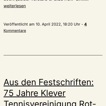
den
weiterlesen
Festschri
100
Veröffentlicht am
10. April 2022, 18:20 Uhr
-
4
Jahre
Kommentare
VfL
Merkur,
Männer
in
engen
Hosen,
Frauen
Aus den Festschriften:
mit
Teddy
75 Jahre Klever
Tennisvereinigung Rot-