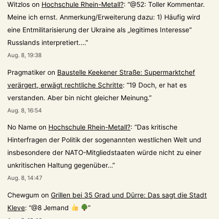
Witzlos
on
Hochschule Rhein-Metall?
: “
@52: Toller Kommentar.
Meine ich ernst. Anmerkung/Erweiterung dazu: 1) Häufig wird
eine Entmilitarisierung der Ukraine als „legitimes Interesse“
Russlands interpretiert.…
”
Aug. 8, 19:38
Pragmatiker
on
Baustelle Keekener Straße: Supermarktchef
verärgert, erwägt rechtliche Schritte
: “
19 Doch, er hat es
verstanden. Aber bin nicht gleicher Meinung.
”
Aug. 8, 16:54
No Name
on
Hochschule Rhein-Metall?
: “
Das kritische
Hinterfragen der Politik der sogenannten westlichen Welt und
insbesondere der NATO-Mitgliedstaaten würde nicht zu einer
unkritischen Haltung gegenüber…
”
Aug. 8, 14:47
Chewgum
on
Grillen bei 35 Grad und Dürre: Das sagt die Stadt
Kleve
: “
@8 Jemand
”