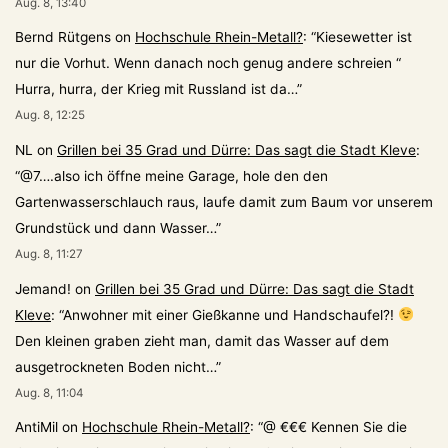
Aug. 8, 13:40
Bernd Rütgens
on
Hochschule Rhein-Metall?
: “
Kiesewetter ist
nur die Vorhut. Wenn danach noch genug andere schreien “
Hurra, hurra, der Krieg mit Russland ist da…
”
Aug. 8, 12:25
NL
on
Grillen bei 35 Grad und Dürre: Das sagt die Stadt Kleve
:
“
@7….also ich öffne meine Garage, hole den den
Gartenwasserschlauch raus, laufe damit zum Baum vor unserem
Grundstück und dann Wasser…
”
Aug. 8, 11:27
Jemand!
on
Grillen bei 35 Grad und Dürre: Das sagt die Stadt
Kleve
: “
Anwohner mit einer Gießkanne und Handschaufel?!
Den kleinen graben zieht man, damit das Wasser auf dem
ausgetrockneten Boden nicht…
”
Aug. 8, 11:04
AntiMil
on
Hochschule Rhein-Metall?
: “
@ €€€ Kennen Sie die