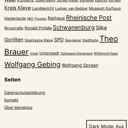
Jürgen Rauer
Kaufhof
Karneval
Joseph Beuys
Kreis Kleve
Landgericht
Museum Kurhaus
Ludger van Bebber
Rheinische Post
Rathaus
Niederlande
NRZ
Prozess
Schwanenburg
Silke
Ronald Pofalla
Ringstraße
Theo
Gorißen
SPD
Sparkasse Kleve
Spoykanal
Stadthalle
Brauer
Unterstadt
Volksbank Kleverland
Willibrord Haas
Unfall
Wolfgang Gebing
Wolfgang Spreen
Seiten
Datenschutzerklärung
Kontakt
Über kleveblog
Dark Mode: