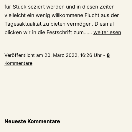
für Stück seziert werden und in diesen Zeiten
vielleicht ein wenig willkommene Flucht aus der
Tagesaktualität zu bieten vermögen. Diesmal
Aus
blicken wir in die Festschrift zum……
weiterlesen
den
Festschriften:
Veröffentlicht am
20. März 2022, 16:26 Uhr
-
8
75
Kommentare
Jahre
Klever
Tennisvereinig
Rot-
Weiss
1912
e.V.
Neueste Kommentare