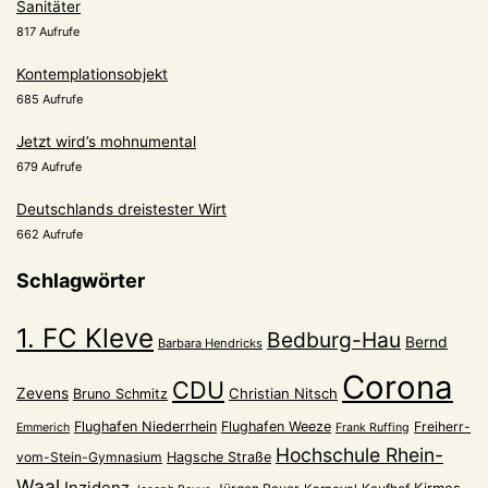
Sanitäter
817 Aufrufe
Kontemplationsobjekt
685 Aufrufe
Jetzt wird’s mohnumental
679 Aufrufe
Deutschlands dreistester Wirt
662 Aufrufe
Schlagwörter
1. FC Kleve
Bedburg-Hau
Bernd
Barbara Hendricks
Corona
CDU
Zevens
Christian Nitsch
Bruno Schmitz
Flughafen Niederrhein
Flughafen Weeze
Freiherr-
Emmerich
Frank Ruffing
Hochschule Rhein-
vom-Stein-Gymnasium
Hagsche Straße
Waal
Inzidenz
Kirmes