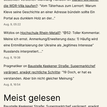
die WDR-Villa kaufen?
: “
Vom Täterhaus zum Lernort: Warum
Kleve seine Geschichte an einer Adresse bündeln sollte Ein
Portal aus dunklem Holz an der…
”
Aug. 9, 05:22
Witzlos
on
Hochschule Rhein-Metall?
: “
@52: Toller Kommentar.
Meine ich ernst. Anmerkung/Erweiterung dazu: 1) Häufig wird
eine Entmilitarisierung der Ukraine als „legitimes Interesse“
Russlands interpretiert.…
”
Aug. 8, 19:38
Pragmatiker
on
Baustelle Keekener Straße: Supermarktchef
verärgert, erwägt rechtliche Schritte
: “
19 Doch, er hat es
verstanden. Aber bin nicht gleicher Meinung.
”
Aug. 8, 16:54
Meist gelesen
Baustelle Keekener Straße: Supermarktchef verärgert, erwägt