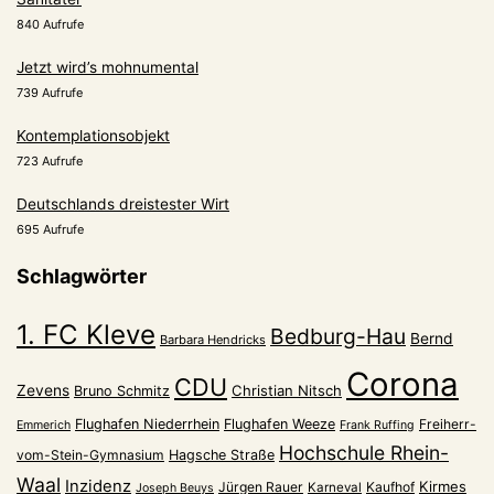
840 Aufrufe
Jetzt wird’s mohnumental
739 Aufrufe
Kontemplationsobjekt
723 Aufrufe
Deutschlands dreistester Wirt
695 Aufrufe
Schlagwörter
1. FC Kleve
Bedburg-Hau
Bernd
Barbara Hendricks
Corona
CDU
Zevens
Christian Nitsch
Bruno Schmitz
Flughafen Niederrhein
Flughafen Weeze
Freiherr-
Emmerich
Frank Ruffing
Hochschule Rhein-
vom-Stein-Gymnasium
Hagsche Straße
Waal
Inzidenz
Kirmes
Jürgen Rauer
Kaufhof
Karneval
Joseph Beuys