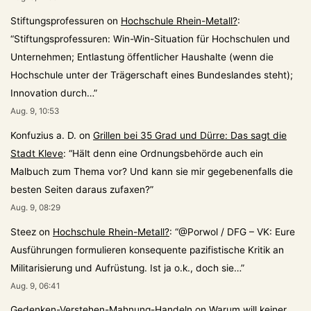
Stiftungsprofessuren
on
Hochschule Rhein-Metall?
:
“
Stiftungsprofessuren: Win-Win-Situation für Hochschulen und
Unternehmen; Entlastung öffentlicher Haushalte (wenn die
Hochschule unter der Trägerschaft eines Bundeslandes steht);
Innovation durch…
”
Aug. 9, 10:53
Konfuzius a. D.
on
Grillen bei 35 Grad und Dürre: Das sagt die
Stadt Kleve
: “
Hält denn eine Ordnungsbehörde auch ein
Malbuch zum Thema vor? Und kann sie mir gegebenenfalls die
besten Seiten daraus zufaxen?
”
Aug. 9, 08:29
Steez
on
Hochschule Rhein-Metall?
: “
@Porwol / DFG – VK: Eure
Ausführungen formulieren konsequente pazifistische Kritik an
Militarisierung und Aufrüstung. Ist ja o.k., doch sie…
”
Aug. 9, 06:41
Gedenken-Verstehen-Mahnung-Handeln
on
Warum will keiner