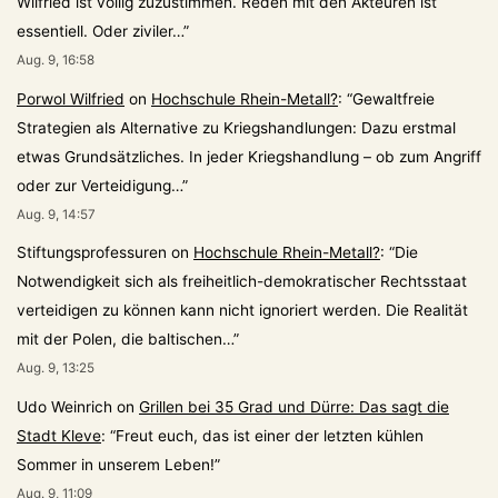
Wilfried ist völlig zuzustimmen. Reden mit den Akteuren ist
essentiell. Oder ziviler…
”
Aug. 9, 16:58
Porwol Wilfried
on
Hochschule Rhein-Metall?
: “
Gewaltfreie
Strategien als Alternative zu Kriegshandlungen: Dazu erstmal
etwas Grundsätzliches. In jeder Kriegshandlung – ob zum Angriff
oder zur Verteidigung…
”
Aug. 9, 14:57
Stiftungsprofessuren
on
Hochschule Rhein-Metall?
: “
Die
Notwendigkeit sich als freiheitlich-demokratischer Rechtsstaat
verteidigen zu können kann nicht ignoriert werden. Die Realität
mit der Polen, die baltischen…
”
Aug. 9, 13:25
Udo Weinrich
on
Grillen bei 35 Grad und Dürre: Das sagt die
Stadt Kleve
: “
Freut euch, das ist einer der letzten kühlen
Sommer in unserem Leben!
”
Aug. 9, 11:09