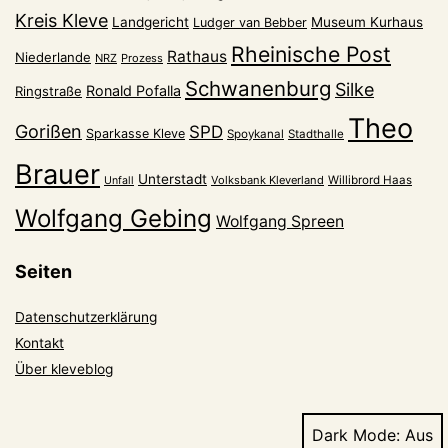
Kreis Kleve
Landgericht
Museum Kurhaus
Ludger van Bebber
Rheinische Post
Rathaus
Niederlande
NRZ
Prozess
Schwanenburg
Silke
Ronald Pofalla
Ringstraße
Theo
Gorißen
SPD
Sparkasse Kleve
Spoykanal
Stadthalle
Brauer
Unterstadt
Volksbank Kleverland
Willibrord Haas
Unfall
Wolfgang Gebing
Wolfgang Spreen
Seiten
Datenschutzerklärung
Kontakt
Über kleveblog
Dark Mode: