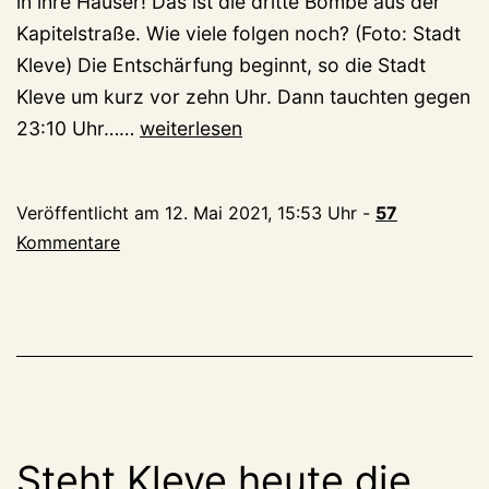
in ihre Häuser! Das ist die dritte Bombe aus der
Kapitelstraße. Wie viele folgen noch? (Foto: Stadt
Kleve) Die Entschärfung beginnt, so die Stadt
Kleve um kurz vor zehn Uhr. Dann tauchten gegen
Kapitelstraße:
23:10 Uhr……
weiterlesen
3.
Bombe
Veröffentlicht am
12. Mai 2021, 15:53 Uhr
-
57
gefunden
Kommentare
–
und
kurz
vor
Mitternacht
entschärft
Steht Kleve heute die