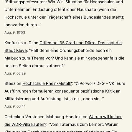
“
Stiftungsprofessuren: Win-Win-Situation für Hochschulen und
Unternehmen; Entlastung öffentlicher Haushalte (wenn die
Hochschule unter der Trägerschaft eines Bundeslandes steht);
Innovation durch…
”
Aug. 9, 10:53
Konfuzius a. D.
on
Grillen bei 35 Grad und Dürre: Das sagt die
Stadt Kleve
: “
Hält denn eine Ordnungsbehörde auch ein
Malbuch zum Thema vor? Und kann sie mir gegebenenfalls die
besten Seiten daraus zufaxen?
”
Aug. 9, 08:29
Steez
on
Hochschule Rhein-Metall?
: “
@Porwol / DFG – VK: Eure
Ausführungen formulieren konsequente pazifistische Kritik an
Militarisierung und Aufrüstung. Ist ja o.k., doch sie…
”
Aug. 9, 06:41
Gedenken-Verstehen-Mahnung-Handeln
on
Warum will keiner
die WDR-Villa kaufen?
: “
Vom Täterhaus zum Lernort: Warum
Kleve seine Geschichte an einer Adresse bündeln sollte Ein