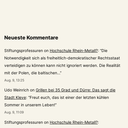
seit
1945
bevor?
Nein,
Zünder
Neueste Kommentare
erfolgreich
entfernt
Stiftungsprofessuren
on
Hochschule Rhein-Metall?
: “
Die
Notwendigkeit sich als freiheitlich-demokratischer Rechtsstaat
verteidigen zu können kann nicht ignoriert werden. Die Realität
mit der Polen, die baltischen…
”
Aug. 9, 13:25
Udo Weinrich
on
Grillen bei 35 Grad und Dürre: Das sagt die
Stadt Kleve
: “
Freut euch, das ist einer der letzten kühlen
Sommer in unserem Leben!
”
Aug. 9, 11:09
Stiftungsprofessuren
on
Hochschule Rhein-Metall?
: