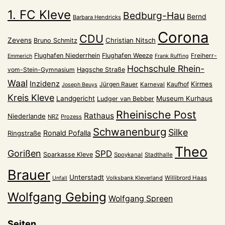
1. FC Kleve
Bedburg-Hau
Bernd
Barbara Hendricks
Corona
CDU
Zevens
Christian Nitsch
Bruno Schmitz
Flughafen Niederrhein
Flughafen Weeze
Freiherr-
Emmerich
Frank Ruffing
Hochschule Rhein-
vom-Stein-Gymnasium
Hagsche Straße
Waal
Inzidenz
Kirmes
Jürgen Rauer
Kaufhof
Karneval
Joseph Beuys
Kreis Kleve
Landgericht
Museum Kurhaus
Ludger van Bebber
Rheinische Post
Rathaus
Niederlande
NRZ
Prozess
Schwanenburg
Silke
Ronald Pofalla
Ringstraße
Theo
Gorißen
SPD
Sparkasse Kleve
Spoykanal
Stadthalle
Brauer
Unterstadt
Volksbank Kleverland
Willibrord Haas
Unfall
Wolfgang Gebing
Wolfgang Spreen
Seiten