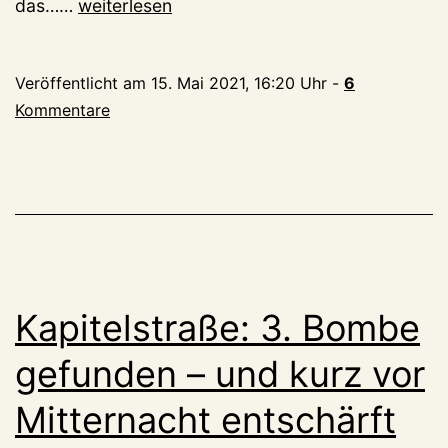
Kapitelstraße:
das……
weiterlesen
Wie
viele
Veröffentlicht am
15. Mai 2021, 16:20 Uhr
-
6
Bomben
Kommentare
birgt
der
Baugrund
noch?
Kapitelstraße: 3. Bombe
gefunden – und kurz vor
Mitternacht entschärft