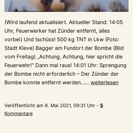
(Wird laufend aktualisiert. Aktueller Stand: 14:05
Uhr, Feuerwerker hat Zünder entfernt, alles
vorbei) Und tschüss! 500 kg TNT in Lkw (Foto:
Stadt Kleve) Bagger am Fundort der Bombe (Bild
vom Freitag) „Achtung, Achtung, hier spricht die
Feuerwehr!“ Dann mal raus! 14:01 Uhr: Sprengung
der Bombe nicht erforderlich – Der Zünder der
Steht
Bombe konnte entfernt werden……
weiterlesen
Kleve
heute
Veröffentlicht am
8. Mai 2021, 09:31 Uhr
-
5
die
Kommentare
größte
Explosion