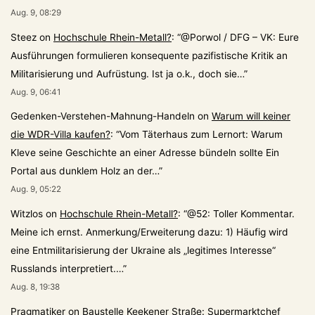
Aug. 9, 08:29
Steez
on
Hochschule Rhein-Metall?
: “
@Porwol / DFG – VK: Eure
Ausführungen formulieren konsequente pazifistische Kritik an
Militarisierung und Aufrüstung. Ist ja o.k., doch sie…
”
Aug. 9, 06:41
Gedenken-Verstehen-Mahnung-Handeln
on
Warum will keiner
die WDR-Villa kaufen?
: “
Vom Täterhaus zum Lernort: Warum
Kleve seine Geschichte an einer Adresse bündeln sollte Ein
Portal aus dunklem Holz an der…
”
Aug. 9, 05:22
Witzlos
on
Hochschule Rhein-Metall?
: “
@52: Toller Kommentar.
Meine ich ernst. Anmerkung/Erweiterung dazu: 1) Häufig wird
eine Entmilitarisierung der Ukraine als „legitimes Interesse“
Russlands interpretiert.…
”
Aug. 8, 19:38
Pragmatiker
on
Baustelle Keekener Straße: Supermarktchef