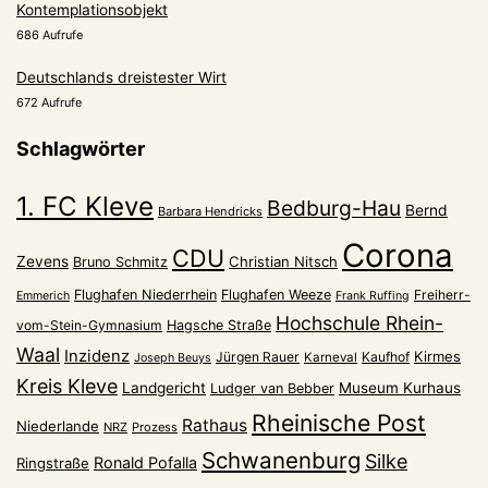
Kontemplationsobjekt
686 Aufrufe
Deutschlands dreistester Wirt
672 Aufrufe
Schlagwörter
1. FC Kleve
Bedburg-Hau
Bernd
Barbara Hendricks
Corona
CDU
Zevens
Christian Nitsch
Bruno Schmitz
Flughafen Niederrhein
Flughafen Weeze
Freiherr-
Emmerich
Frank Ruffing
Hochschule Rhein-
vom-Stein-Gymnasium
Hagsche Straße
Waal
Inzidenz
Kirmes
Jürgen Rauer
Kaufhof
Karneval
Joseph Beuys
Kreis Kleve
Landgericht
Museum Kurhaus
Ludger van Bebber
Rheinische Post
Rathaus
Niederlande
NRZ
Prozess
Schwanenburg
Silke
Ronald Pofalla
Ringstraße