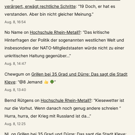
verärgert, erwägt rechtliche Schritte
: “
19 Doch, er hat es
verstanden. Aber bin nicht gleicher Meinung.
”
Aug. 8, 16:54
No Name
on
Hochschule Rhein-Metall?
: “
Das kritische
Hinterfragen der Politik der sogenannten westlichen Welt und
insbesondere der NATO-Mitgliedstaaten würde nicht zu einer
unkritischen Haltung gegenüber…
”
Aug. 8, 14:47
Chewgum
on
Grillen bei 35 Grad und Dürre: Das sagt die Stadt
Kleve
: “
@8 Jemand
”
Aug. 8, 13:40
Bernd Rütgens
on
Hochschule Rhein-Metall?
: “
Kiesewetter ist
nur die Vorhut. Wenn danach noch genug andere schreien “
Hurra, hurra, der Krieg mit Russland ist da…
”
Aug. 8, 12:25
NL
on
Grillen bei 35 Grad und Dürre: Das sagt die Stadt Kleve
: