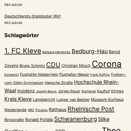
684 Aufrufe
Deutschlands dreistester Wirt
663 Aufrufe
Schlagwörter
1. FC Kleve
Bedburg-Hau
Bernd
Barbara Hendricks
Corona
CDU
Zevens
Christian Nitsch
Bruno Schmitz
Flughafen Niederrhein
Flughafen Weeze
Freiherr-
Emmerich
Frank Ruffing
Hochschule Rhein-
vom-Stein-Gymnasium
Hagsche Straße
Waal
Inzidenz
Kirmes
Jürgen Rauer
Kaufhof
Karneval
Joseph Beuys
Kreis Kleve
Landgericht
Museum Kurhaus
Ludger van Bebber
Rheinische Post
Rathaus
Niederlande
NRZ
Prozess
Schwanenburg
Silke
Ronald Pofalla
Ringstraße
Theo