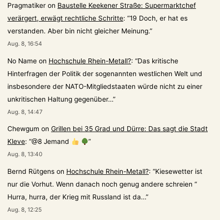
Pragmatiker
on
Baustelle Keekener Straße: Supermarktchef
verärgert, erwägt rechtliche Schritte
: “
19 Doch, er hat es
verstanden. Aber bin nicht gleicher Meinung.
”
Aug. 8, 16:54
No Name
on
Hochschule Rhein-Metall?
: “
Das kritische
Hinterfragen der Politik der sogenannten westlichen Welt und
insbesondere der NATO-Mitgliedstaaten würde nicht zu einer
unkritischen Haltung gegenüber…
”
Aug. 8, 14:47
Chewgum
on
Grillen bei 35 Grad und Dürre: Das sagt die Stadt
Kleve
: “
@8 Jemand
”
Aug. 8, 13:40
Bernd Rütgens
on
Hochschule Rhein-Metall?
: “
Kiesewetter ist
nur die Vorhut. Wenn danach noch genug andere schreien “
Hurra, hurra, der Krieg mit Russland ist da…
”
Aug. 8, 12:25