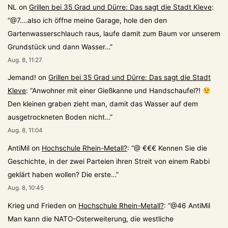
NL
on
Grillen bei 35 Grad und Dürre: Das sagt die Stadt Kleve
:
“
@7….also ich öffne meine Garage, hole den den
Gartenwasserschlauch raus, laufe damit zum Baum vor unserem
Grundstück und dann Wasser…
”
Aug. 8, 11:27
Jemand!
on
Grillen bei 35 Grad und Dürre: Das sagt die Stadt
Kleve
: “
Anwohner mit einer Gießkanne und Handschaufel?!
Den kleinen graben zieht man, damit das Wasser auf dem
ausgetrockneten Boden nicht…
”
Aug. 8, 11:04
AntiMil
on
Hochschule Rhein-Metall?
: “
@ €€€ Kennen Sie die
Geschichte, in der zwei Parteien ihren Streit von einem Rabbi
geklärt haben wollen? Die erste…
”
Aug. 8, 10:45
Krieg und Frieden
on
Hochschule Rhein-Metall?
: “
@46 AntiMil
Man kann die NATO-Osterweiterung, die westliche