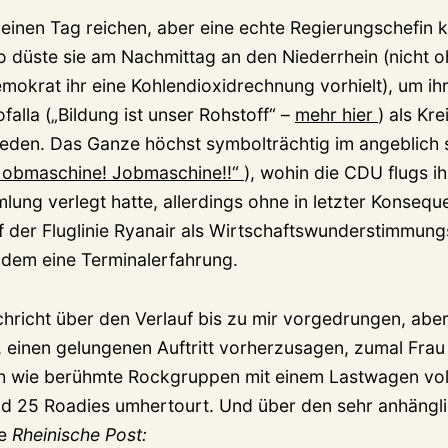
 einen Tag reichen, aber eine echte Regierungschefin 
o düste sie am Nachmittag an den Niederrhein (nicht 
mokrat ihr eine Kohlendioxidrechnung vorhielt), um ih
falla („Bildung ist unser Rohstoff“ –
mehr hier
) als Kr
den. Das Ganze höchst symbolträchtig im angeblich s
obmaschine! Jobmaschine!!“
), wohin die CDU flugs ih
lung verlegt hatte, allerdings ohne in letzter Konseq
f der Fluglinie Ryanair als Wirtschaftswunderstimmun
tzdem eine Terminalerfahrung.
chricht über den Verlauf bis zu mir vorgedrungen, aber
u, einen gelungenen Auftritt vorherzusagen, zumal Frau
ich wie berühmte Rockgruppen mit einem Lastwagen vol
d 25 Roadies umhertourt. Und über den sehr anhängl
ie
Rheinische Post: