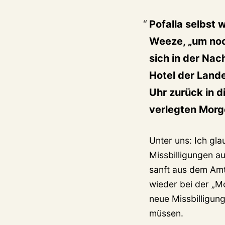
Pofalla selbst w
Weeze, „um noch
sich in der Nac
Hotel der Land
Uhr zurück in 
verlegten Morg
Unter uns: Ich gla
Missbilligungen a
sanft aus dem Amt
wieder bei der „Mo
neue Missbilligun
müssen.