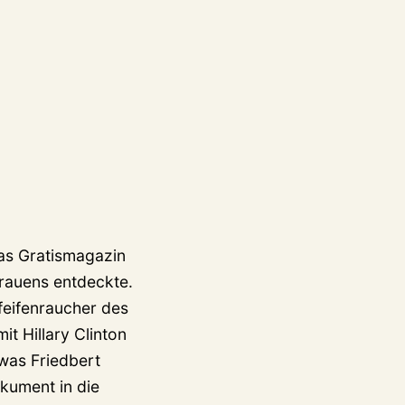
das Gratismagazin
rauens entdeckte.
Pfeifenraucher des
t Hillary Clinton
(was Friedbert
okument in die