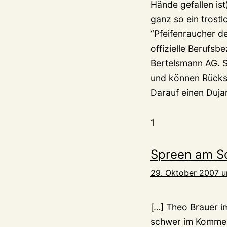
Hände gefallen ist
ganz so ein trostl
“Pfeifenraucher d
offizielle Berufs
Bertelsmann AG. S
und können Rücks
Darauf einen Dujar
1
Spreen am So
29. Oktober 2007 u
[…] Theo Brauer i
schwer im Kommen.