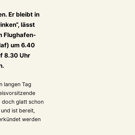
n. Er bleibt in
nken“, lässt
m Flughafen-
laf) um 6.40
f 8.30 Uhr
n.
en langen Tag
eisvorsitzende
 doch glatt schon
und ist bereit,
verkündet werden