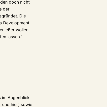
nden doch nicht
e der
egründet. Die
dia Development
Genießer wollen
en lassen.”
s im Augenblick
 und hier) sowie