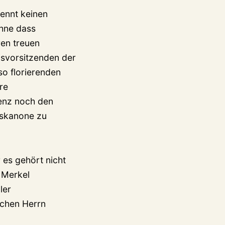
kennt keinen
ohne dass
ren treuen
eisvorsitzenden der
o florierenden
re
uenz noch den
gskanone zu
 es gehört nicht
 Merkel
ler
ichen Herrn