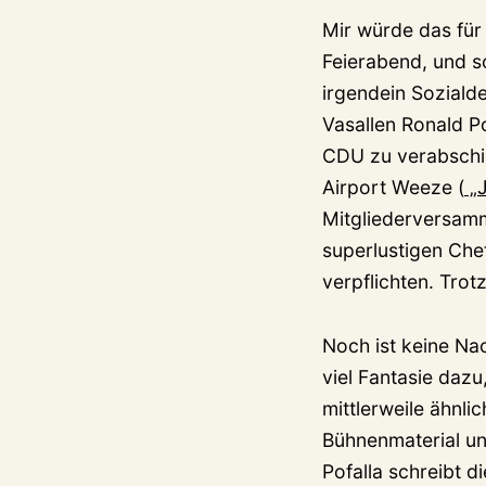
Mir würde das für
Feierabend, und s
irgendein Sozialde
Vasallen Ronald Po
CDU zu verabschie
Airport Weeze (
„J
Mitgliederversamm
superlustigen Che
verpflichten. Tro
Noch ist keine Na
viel Fantasie daz
mittlerweile ähnl
Bühnenmaterial un
Pofalla schreibt d