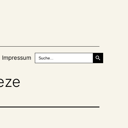
Search Button
Search
Impressum
for:
eze