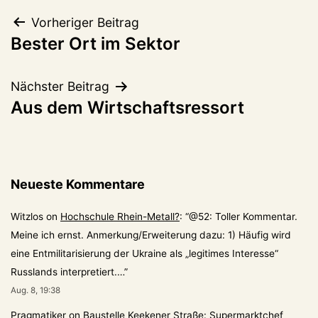
Beitragsnavigation
Vorheriger Beitrag
Bester Ort im Sektor
Nächster Beitrag
Aus dem Wirtschaftsressort
Neueste Kommentare
Witzlos
on
Hochschule Rhein-Metall?
: “
@52: Toller Kommentar.
Meine ich ernst. Anmerkung/Erweiterung dazu: 1) Häufig wird
eine Entmilitarisierung der Ukraine als „legitimes Interesse“
Russlands interpretiert.…
”
Aug. 8, 19:38
Pragmatiker
on
Baustelle Keekener Straße: Supermarktchef