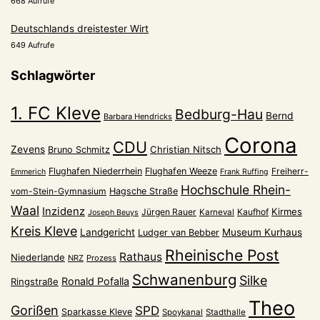
668 Aufrufe
Deutschlands dreistester Wirt
649 Aufrufe
Schlagwörter
1. FC Kleve
Bedburg-Hau
Bernd
Barbara Hendricks
Corona
CDU
Zevens
Christian Nitsch
Bruno Schmitz
Flughafen Niederrhein
Flughafen Weeze
Freiherr-
Emmerich
Frank Ruffing
Hochschule Rhein-
vom-Stein-Gymnasium
Hagsche Straße
Waal
Inzidenz
Kirmes
Jürgen Rauer
Kaufhof
Karneval
Joseph Beuys
Kreis Kleve
Landgericht
Museum Kurhaus
Ludger van Bebber
Rheinische Post
Rathaus
Niederlande
NRZ
Prozess
Schwanenburg
Silke
Ronald Pofalla
Ringstraße
Theo
Gorißen
SPD
Sparkasse Kleve
Spoykanal
Stadthalle