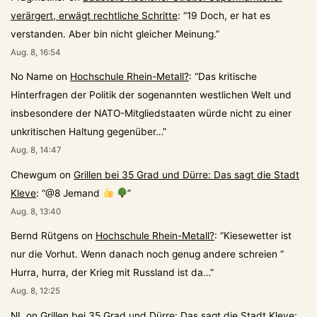
verärgert, erwägt rechtliche Schritte
: “
19 Doch, er hat es
verstanden. Aber bin nicht gleicher Meinung.
”
Aug. 8, 16:54
No Name
on
Hochschule Rhein-Metall?
: “
Das kritische
Hinterfragen der Politik der sogenannten westlichen Welt und
insbesondere der NATO-Mitgliedstaaten würde nicht zu einer
unkritischen Haltung gegenüber…
”
Aug. 8, 14:47
Chewgum
on
Grillen bei 35 Grad und Dürre: Das sagt die Stadt
Kleve
: “
@8 Jemand
”
Aug. 8, 13:40
Bernd Rütgens
on
Hochschule Rhein-Metall?
: “
Kiesewetter ist
nur die Vorhut. Wenn danach noch genug andere schreien “
Hurra, hurra, der Krieg mit Russland ist da…
”
Aug. 8, 12:25
NL
on
Grillen bei 35 Grad und Dürre: Das sagt die Stadt Kleve
: