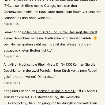
“
@7….also ich öffne meine Garage, hole den den
Gartenwasserschlauch raus, laufe damit zum Baum vor unserem
Grundstück und dann Wasser…
”
Aug. 8, 11:27
Jemand!
on
Grillen bei 35 Grad und Dürre: Das sagt die Stadt
Kleve
: “
Anwohner mit einer Gießkanne und Handschaufel?!
Den kleinen graben zieht man, damit das Wasser auf dem
ausgetrockneten Boden nicht…
”
Aug. 8, 11:04
AntiMil
on
Hochschule Rhein-Metall?
: “
@ €€€ Kennen Sie die
Geschichte, in der zwei Parteien ihren Streit von einem Rabbi
geklärt haben wollen? Die erste…
”
Aug. 8, 10:45
Krieg und Frieden
on
Hochschule Rhein-Metall?
: “
@46 AntiMil
Man kann die NATO-Osterweiterung, die westliche
Russlandpolitik, die Kündigung von Rüstungskontrollverträgen