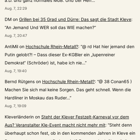
a.D. und ganz normales MdB. Und der Herr…
”
Aug. 7, 22:29
DM
on
Grillen bei 35 Grad und Dürre: Das sagt die Stadt Kleve
:
“
An Jemand Und WER soll das WIE machen?
”
Aug. 7, 20:47
AntiMil
on
Hochschule Rhein-Metall?
: “
@ rd Hat hier jemand den
Putin gelobt?! – Dass dieser Ex-KGBler ein „lupenreiner
Demokrat“ (Schröder) ist, habe ich nie…
”
Aug. 7, 19:40
Bernd Rütgens
on
Hochschule Rhein-Metall?
: “
@ 38 Conan65 )
Machen Sie sich mal keine Sorgen. Das geht schnell. Wenn die
Hardliner in Moskau das Ruder…
”
Aug. 7, 19:09
Kleverländerin
on
Steht der Klever Festzelt-Karneval vor dem
Aus? Veranstalter Kle-Event macht nicht mehr mit
: “
Steht denn
überhaupt schon fest, ob in den kommenden Jahren in Kleve ein