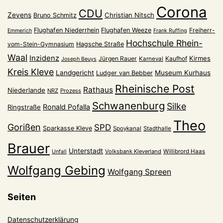
Corona
CDU
Zevens
Christian Nitsch
Bruno Schmitz
Flughafen Niederrhein
Flughafen Weeze
Freiherr-
Emmerich
Frank Ruffing
Hochschule Rhein-
vom-Stein-Gymnasium
Hagsche Straße
Waal
Inzidenz
Kirmes
Jürgen Rauer
Kaufhof
Karneval
Joseph Beuys
Kreis Kleve
Landgericht
Museum Kurhaus
Ludger van Bebber
Rheinische Post
Rathaus
Niederlande
NRZ
Prozess
Schwanenburg
Silke
Ronald Pofalla
Ringstraße
Theo
Gorißen
SPD
Sparkasse Kleve
Spoykanal
Stadthalle
Brauer
Unterstadt
Volksbank Kleverland
Willibrord Haas
Unfall
Wolfgang Gebing
Wolfgang Spreen
Seiten
Datenschutzerklärung