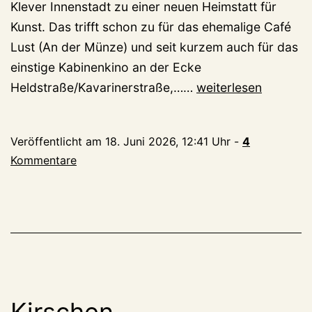
Klever Innenstadt zu einer neuen Heimstatt für
Kunst. Das trifft schon zu für das ehemalige Café
Lust (An der Münze) und seit kurzem auch für das
einstige Kabinenkino an der Ecke
Rexing:
Heldstraße/Kavarinerstraße,……
weiterlesen
Einst
Heimat
Veröffentlicht am
18. Juni 2026, 12:41 Uhr
-
4
für
Kommentare
schöne
Möbel,
jetzt
Raum
für
Kunst
Kirschen