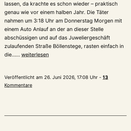
lassen, da krachte es schon wieder – praktisch
genau wie vor einem halben Jahr. Die Täter
nahmen um 3:18 Uhr am Donnerstag Morgen mit
einem Auto Anlauf an der an dieser Stelle
abschüssigen und auf das Juweliergeschäft
zulaufenden Straße Böllenstege, rasten einfach in
Hier
die……
weiterlesen
nimmt
die
Veröffentlicht am
26. Juni 2026, 17:08 Uhr
-
13
Polizei
Kommentare
einen
der
Blitzeinbrecher
aus
der
Hagschen