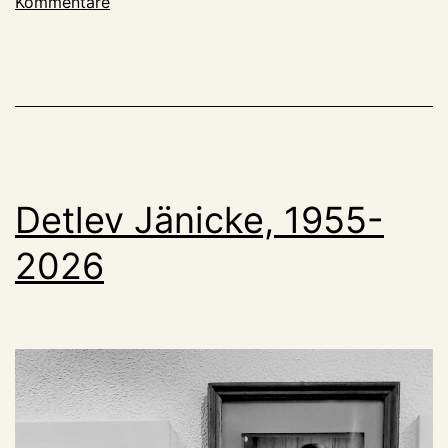
Kommentare
wackelt
(noch),
muss
Klopp
ran?
Detlev Jänicke, 1955-
2026