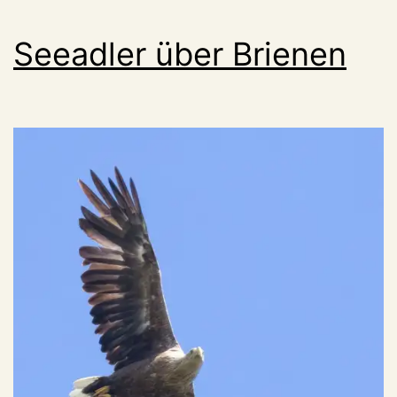
Straße
Seeadler über Brienen
fest