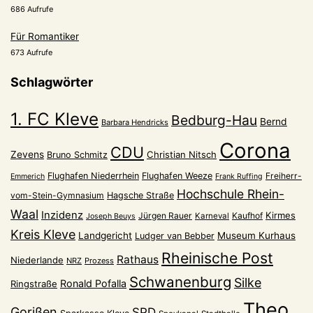
686 Aufrufe
Für Romantiker
673 Aufrufe
Schlagwörter
1. FC Kleve
Bedburg-Hau
Bernd
Barbara Hendricks
Corona
CDU
Zevens
Christian Nitsch
Bruno Schmitz
Flughafen Niederrhein
Flughafen Weeze
Freiherr-
Emmerich
Frank Ruffing
Hochschule Rhein-
vom-Stein-Gymnasium
Hagsche Straße
Waal
Inzidenz
Kirmes
Jürgen Rauer
Kaufhof
Karneval
Joseph Beuys
Kreis Kleve
Landgericht
Museum Kurhaus
Ludger van Bebber
Rheinische Post
Rathaus
Niederlande
NRZ
Prozess
Schwanenburg
Silke
Ronald Pofalla
Ringstraße
Theo
Gorißen
SPD