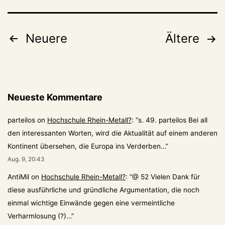
Seitennummerierung
Neuere
Ältere
der
Beiträge
Neueste Kommentare
parteilos
on
Hochschule Rhein-Metall?
: “
s. 49. parteilos Bei all
den interessanten Worten, wird die Aktualität auf einem anderen
Kontinent übersehen, die Europa ins Verderben…
”
Aug. 9, 20:43
AntiMil
on
Hochschule Rhein-Metall?
: “
@ 52 Vielen Dank für
diese ausführliche und gründliche Argumentation, die noch
einmal wichtige Einwände gegen eine vermeintliche
Verharmlosung (?)…
”