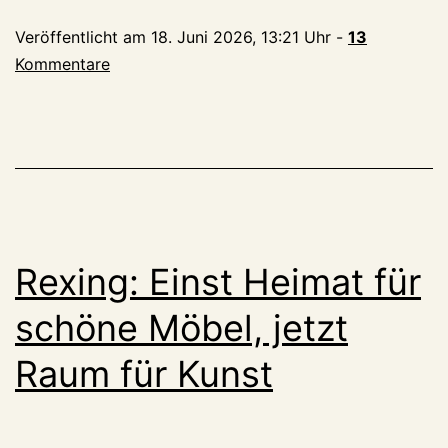
Bowls
Veröffentlicht am
18. Juni 2026, 13:21 Uhr
-
13
bei
Kommentare
Immergrün
–
kulinarische
Bereicherung
für
Kleve
in
Rexing: Einst Heimat für
der
Kavarinerstraße
schöne Möbel, jetzt
Raum für Kunst