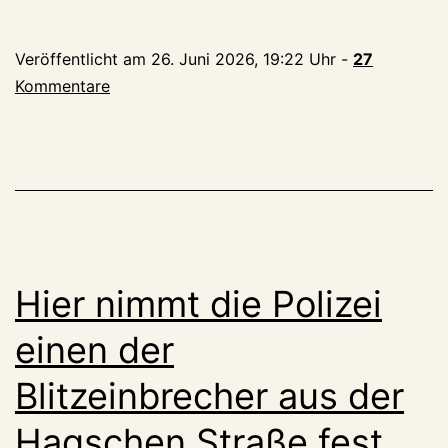
break:
40
Veröffentlicht am
26. Juni 2026, 19:22 Uhr
-
27
Grad
Kommentare
geknackt,
historischer
Rekord,
wie
lange
kann
man
Hier nimmt die Polizei
sich
von
einen der
Gewürzgurken
Blitzeinbrecher aus der
ernähren?
Hagschen Straße fest