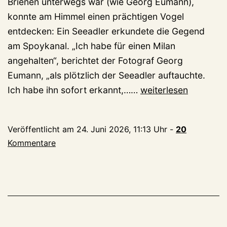
Brienen unterwegs war (wie Georg Eumann),
konnte am Himmel einen prächtigen Vogel
entdecken: Ein Seeadler erkundete die Gegend
am Spoykanal. „Ich habe für einen Milan
angehalten“, berichtet der Fotograf Georg
Eumann, „als plötzlich der Seeadler auftauchte.
Seeadler
Ich habe ihn sofort erkannt,……
weiterlesen
über
Brienen
Veröffentlicht am
24. Juni 2026, 11:13 Uhr
-
20
Kommentare