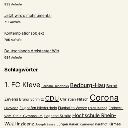
833 Aufrufe
Jetzt wird’s mohnumental
717 Aufrufe
Kontemplationsobjekt
705 Aufrufe
Deutschlands dreistester Wirt
684 Aufrufe
Schlagwörter
1. FC Kleve
Bedburg-Hau
Bernd
Barbara Hendricks
Corona
CDU
Zevens
Christian Nitsch
Bruno Schmitz
Flughafen Niederrhein
Flughafen Weeze
Freiherr-
Emmerich
Frank Ruffing
Hochschule Rhein-
vom-Stein-Gymnasium
Hagsche Straße
Waal
Inzidenz
Kirmes
Jürgen Rauer
Kaufhof
Karneval
Joseph Beuys