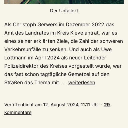
Der Unfallort
Als Christoph Gerwers im Dezember 2022 das
Amt des Landrates im Kreis Kleve antrat, war es
eines seiner erklärten Ziele, die Zahl der schweren
Verkehrsunfälle zu senken. Und auch als Uwe
Lottmann im April 2024 als neuer Leitender
Polizeidirektor des Kreises vorgestellt wurde, war
das fast schon tagtägliche Gemetzel auf den
Oraniendeich:
Straßen das Thema mit……
weiterlesen
Der
nächste
Veröffentlicht am
12. August 2024, 11:11 Uhr
-
29
tote
Kommentare
Radfahrer