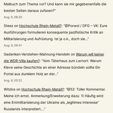
Malbuch zum Thema vor? Und kann sie mir gegebenenfalls die
besten Seiten daraus zufaxen?
”
Aug. 9, 08:29
Steez
on
Hochschule Rhein-Metall?
: “
@Porwol / DFG – VK: Eure
Ausführungen formulieren konsequente pazifistische Kritik an
Militarisierung und Aufrüstung. Ist ja o.k., doch sie…
”
Aug. 9, 06:41
Gedenken-Verstehen-Mahnung-Handeln
on
Warum will keiner
die WDR-Villa kaufen?
: “
Vom Täterhaus zum Lernort: Warum
Kleve seine Geschichte an einer Adresse bündeln sollte Ein
Portal aus dunklem Holz an der…
”
Aug. 9, 05:22
Witzlos
on
Hochschule Rhein-Metall?
: “
@52: Toller Kommentar.
Meine ich ernst. Anmerkung/Erweiterung dazu: 1) Häufig wird
eine Entmilitarisierung der Ukraine als „legitimes Interesse“
Russlands interpretiert.…
”