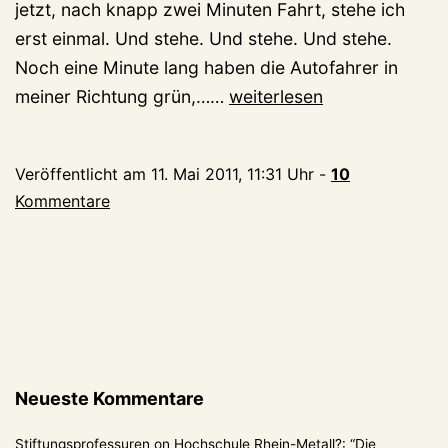
jetzt, nach knapp zwei Minuten Fahrt, stehe ich
erst einmal. Und stehe. Und stehe. Und stehe.
Noch eine Minute lang haben die Autofahrer in
Tagebuch
meiner Richtung grün,……
weiterlesen
eines
Geräderten
Veröffentlicht am
11. Mai 2011, 11:31 Uhr
-
10
(4):
Kommentare
Nicht
gestorben
an
der
Gruft
Neueste Kommentare
Stiftungsprofessuren
on
Hochschule Rhein-Metall?
: “
Die