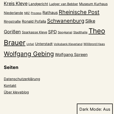
Kreis Kleve
Landgericht
Museum Kurhaus
Ludger van Bebber
Rheinische Post
Rathaus
Niederlande
NRZ
Prozess
Schwanenburg
Silke
Ronald Pofalla
Ringstraße
Theo
Gorißen
SPD
Sparkasse Kleve
Spoykanal
Stadthalle
Brauer
Unterstadt
Volksbank Kleverland
Willibrord Haas
Unfall
Wolfgang Gebing
Wolfgang Spreen
Seiten
Datenschutzerklärung
Kontakt
Über kleveblog
Dark Mode: