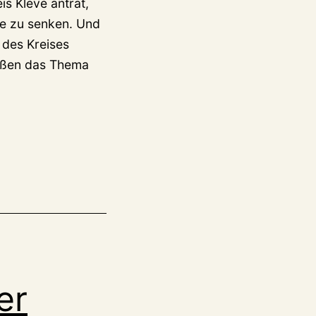
s Kleve antrat,
lle zu senken. Und
 des Kreises
raßen das Thema
er