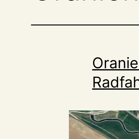
Oranie
Radfah