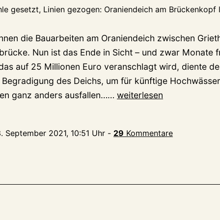
hle gesetzt, Linien gezogen: Oraniendeich am Brückenkopf l
nnen die Bauarbeiten am Oraniendeich zwischen Griet
rücke. Nun ist das Ende in Sicht – und zwar Monate fr
das auf 25 Millionen Euro veranschlagt wird, diente d
n Begradigung des Deichs, um für künftige Hochwässer
Oraniendeich
en ganz anders ausfallen……
weiterlesen
Monate
früher
3. September 2021, 10:51 Uhr
-
29
Kommentare
fertig
als
geplant