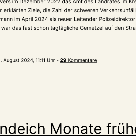
wers im Dezember 2022 das Amt des Landrates im Krei
r erklärten Ziele, die Zahl der schweren Verkehrsunfä
mann im April 2024 als neuer Leitender Polizeidirektor
, war das fast schon tagtägliche Gemetzel auf den St
ch:
n
2. August 2024, 11:11 Uhr
-
29
Kommentare
ndeich Monate früh