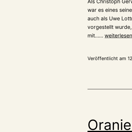
Als Christoph Ger
war es eines seine
auch als Uwe Lott
vorgestellt wurde
Oraniendei
mit……
weiterlese
Der
nächste
Veröffentlicht am
1
tote
Radfahrer
Oranie