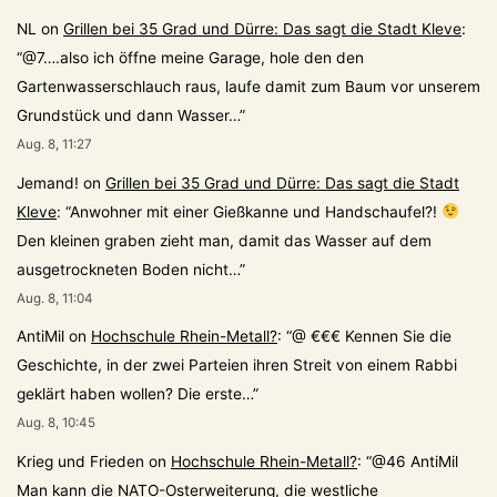
NL
on
Grillen bei 35 Grad und Dürre: Das sagt die Stadt Kleve
:
“
@7….also ich öffne meine Garage, hole den den
Gartenwasserschlauch raus, laufe damit zum Baum vor unserem
Grundstück und dann Wasser…
”
Aug. 8, 11:27
Jemand!
on
Grillen bei 35 Grad und Dürre: Das sagt die Stadt
Kleve
: “
Anwohner mit einer Gießkanne und Handschaufel?!
Den kleinen graben zieht man, damit das Wasser auf dem
ausgetrockneten Boden nicht…
”
Aug. 8, 11:04
AntiMil
on
Hochschule Rhein-Metall?
: “
@ €€€ Kennen Sie die
Geschichte, in der zwei Parteien ihren Streit von einem Rabbi
geklärt haben wollen? Die erste…
”
Aug. 8, 10:45
Krieg und Frieden
on
Hochschule Rhein-Metall?
: “
@46 AntiMil
Man kann die NATO-Osterweiterung, die westliche