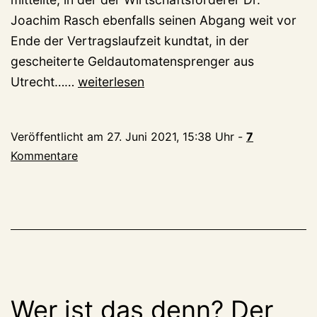
Joachim Rasch ebenfalls seinen Abgang weit vor
Ende der Vertragslaufzeit kundtat, in der
gescheiterte Geldautomatensprenger aus
Natursonntag
Utrecht……
weiterlesen
(1):
Noch
Veröffentlicht am
27. Juni 2021, 15:38 Uhr
-
7
etwas
Kommentare
wackelig
auf
den
Beinen
Wer ist das denn? Der