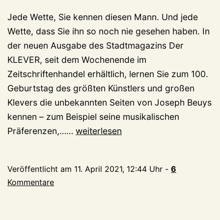
Jede Wette, Sie kennen diesen Mann. Und jede
Wette, dass Sie ihn so noch nie gesehen haben. In
der neuen Ausgabe des Stadtmagazins Der
KLEVER, seit dem Wochenende im
Zeitschriftenhandel erhältlich, lernen Sie zum 100.
Geburtstag des größten Künstlers und großen
Klevers die unbekannten Seiten von Joseph Beuys
kennen – zum Beispiel seine musikalischen
Wer
Präferenzen,……
weiterlesen
ist
das
Veröffentlicht am
11. April 2021, 12:44 Uhr
-
6
denn?
Kommentare
Der
neue
KLEVER