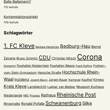
Balla-Ballamann?
710 Aufrufe
Kontemplationsobjekt
709 Aufrufe
Schlagwörter
1. FC Kleve
Bedburg-Hau
Bernd
Barbara Hendricks
Corona
CDU
Zevens
Christian Nitsch
Bruno Schmitz
Flughafen Niederrhein
Flughafen Weeze
Freiherr-
Emmerich
Frank Ruffing
Hochschule Rhein-
vom-Stein-Gymnasium
Hagsche Straße
Waal
Inzidenz
Kirmes
Jürgen Rauer
Kaufhof
Karneval
Joseph Beuys
Kreis Kleve
Landgericht
Museum Kurhaus
Ludger van Bebber
Rheinische Post
Rathaus
Niederlande
NRZ
Prozess
Schwanenburg
Silke
Ronald Pofalla
Ringstraße