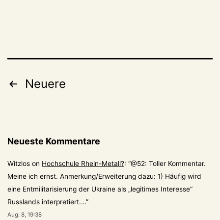
mit
den
unbekannten
Seiten
eines
Seitennummerierung
großen
Neuere
Klevers
der
Beiträge
Neueste Kommentare
Witzlos
on
Hochschule Rhein-Metall?
: “
@52: Toller Kommentar.
Meine ich ernst. Anmerkung/Erweiterung dazu: 1) Häufig wird
eine Entmilitarisierung der Ukraine als „legitimes Interesse“
Russlands interpretiert.…
”
Aug. 8, 19:38