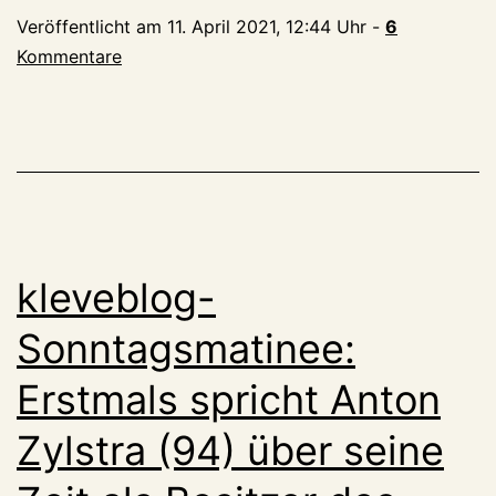
das
Veröffentlicht am
11. April 2021, 12:44 Uhr
-
6
denn?
Kommentare
Der
neue
KLEVER
mit
den
unbekannten
Seiten
kleveblog-
eines
großen
Sonntagsmatinee:
Klevers
Erstmals spricht Anton
Zylstra (94) über seine