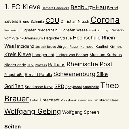
1. FC Kleve
Bedburg-Hau
Bernd
Barbara Hendricks
Corona
CDU
Zevens
Christian Nitsch
Bruno Schmitz
Flughafen Niederrhein
Flughafen Weeze
Freiherr-
Emmerich
Frank Ruffing
Hochschule Rhein-
vom-Stein-Gymnasium
Hagsche Straße
Waal
Inzidenz
Kirmes
Jürgen Rauer
Kaufhof
Karneval
Joseph Beuys
Kreis Kleve
Landgericht
Museum Kurhaus
Ludger van Bebber
Rheinische Post
Rathaus
Niederlande
NRZ
Prozess
Schwanenburg
Silke
Ronald Pofalla
Ringstraße
Theo
Gorißen
SPD
Sparkasse Kleve
Spoykanal
Stadthalle
Brauer
Unterstadt
Volksbank Kleverland
Willibrord Haas
Unfall
Wolfgang Gebing
Wolfgang Spreen
Seiten