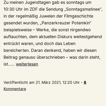
Zu meinen Jugendtagen gab es sonntags um
10:30 Uhr im ZDF die Sendung „Sonntagsmatinee“,
in der regelmäßig Juwelen der Filmgeschichte
gesendet wurden, „Panzerkreuzer Potemkin“
beispielsweise – Werke, die sonst nirgendwo
auftauchten, dem aktuellen Diskurs weitestgehend
entrückt waren, und doch das Leben
bereicherten. Daran denkend, haben wir diesen
Beitrag genauso überschrieben – was darin steht,
kleveblog-
ist……
weiterlesen
Sonntagsmatinee:
Erstmals
Veröffentlicht am
21. März 2021, 12:20 Uhr
-
8
spricht
Kommentare
Anton
Zylstra
(94)