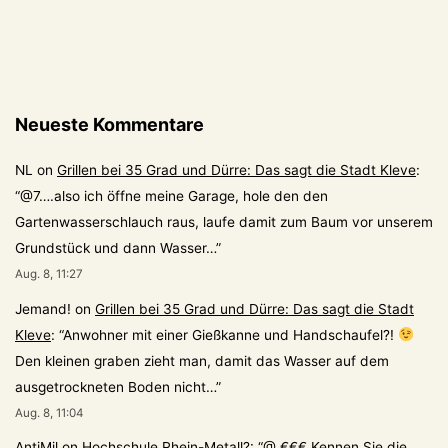
über
seine
Zeit
als
Neueste Kommentare
Besitzer
des
NL
on
Grillen bei 35 Grad und Dürre: Das sagt die Stadt Kleve
:
“
@7….also ich öffne meine Garage, hole den den
Kurhauses
Gartenwasserschlauch raus, laufe damit zum Baum vor unserem
Grundstück und dann Wasser…
”
Aug. 8, 11:27
Jemand!
on
Grillen bei 35 Grad und Dürre: Das sagt die Stadt
Kleve
: “
Anwohner mit einer Gießkanne und Handschaufel?!
Den kleinen graben zieht man, damit das Wasser auf dem
ausgetrockneten Boden nicht…
”
Aug. 8, 11:04
AntiMil
on
Hochschule Rhein-Metall?
: “
@ €€€ Kennen Sie die