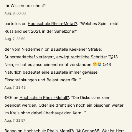
Ihr Wissen beziehen?
”
Aug. 8, 00:00
parteilos
on
Hochschule Rhein-Metall?
: “
Welches Spiel treibt
Russland seit 2021, in der Sahelzone?
”
Aug. 7, 23:59
der vom Niederrhein
on
Baustelle Keekener Straße:
Supermarktchef verärgert, erwägt rechtliche Schritte
: “
@13
Nein, er hat es anscheinend nicht verstanden
@16
Natürlich bedeutet eine Baustelle immer gewisse
Einschränkungen und Belastungen für…
”
Aug. 7, 23:43
€€€
on
Hochschule Rhein-Metall?
: “
Die Diskussion kann
beendet werden. Oder sie dreht sich noch ein bisschen weiter
im Kreis ohne dabei überhaupt den Kern…
”
Aug. 7, 22:57
Benno
on
Hochschule Rhein-Metall?
: “
@ Conan65: Wer ist Herr